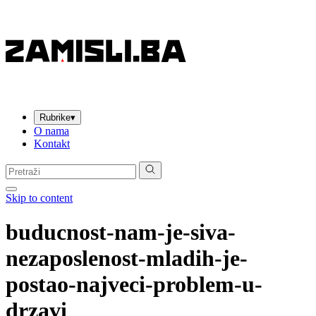
Rubrike
▾
O nama
Kontakt
Pretraga:
Skip to content
buducnost-nam-je-siva-
nezaposlenost-mladih-je-
postao-najveci-problem-u-
drzavi