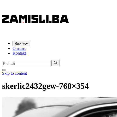
Rubrike
▾
O nama
Kontakt
Pretraga:
Skip to content
skerlic2432gew-768×354