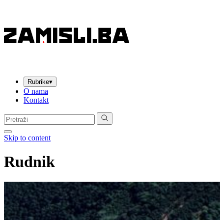
Rubrike
▾
O nama
Kontakt
Pretraga:
Skip to content
Rudnik