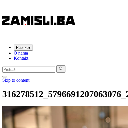
Rubrike
▾
O nama
Kontakt
Pretraga:
Skip to content
316278512_5796691207063076_