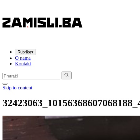
Rubrike
▾
O nama
Kontakt
Pretraga:
Skip to content
32423063_10156368607068188_