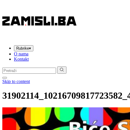
Rubrike
▾
O nama
Kontakt
Pretraga:
Skip to content
31902114_10216709817723582_