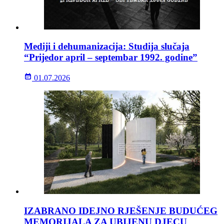
Mediji i dehumanizacija: Studija slučaja
“Prijedor april – septembar 1992. godine”
01.07.2026
IZABRANO IDEJNO RJEŠENJE BUDUĆEG
MEMORIJALA ZA UBIJENU DJECU