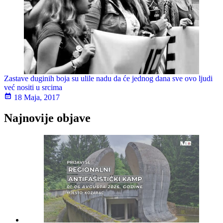
Zastave duginih boja su ulile nadu da će jednog dana sve ovo ljudi
već nositi u srcima
18 Maja, 2017
Najnovije objave