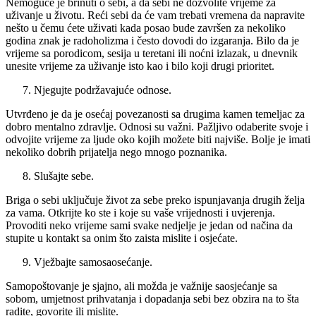
Nemoguće je brinuti o sebi, a da sebi ne dozvolite vrijeme za
uživanje u životu. Reći sebi da će vam trebati vremena da napravite
nešto u čemu ćete uživati kada posao bude završen za nekoliko
godina znak je radoholizma i često dovodi do izgaranja. Bilo da je
vrijeme sa porodicom, sesija u teretani ili noćni izlazak, u dnevnik
unesite vrijeme za uživanje isto kao i bilo koji drugi prioritet.
Njegujte podržavajuće odnose.
Utvrđeno je da je osećaj povezanosti sa drugima kamen temeljac za
dobro mentalno zdravlje. Odnosi su važni. Pažljivo odaberite svoje i
odvojite vrijeme za ljude oko kojih možete biti najviše. Bolje je imati
nekoliko dobrih prijatelja nego mnogo poznanika.
Slušajte sebe.
Briga o sebi uključuje život za sebe preko ispunjavanja drugih želja
za vama. Otkrijte ko ste i koje su vaše vrijednosti i uvjerenja.
Provoditi neko vrijeme sami svake nedjelje je jedan od načina da
stupite u kontakt sa onim što zaista mislite i osjećate.
Vježbajte samosaosećanje.
Samopoštovanje je sjajno, ali možda je važnije saosjećanje sa
sobom, umjetnost prihvatanja i dopadanja sebi bez obzira na to šta
radite, govorite ili mislite.