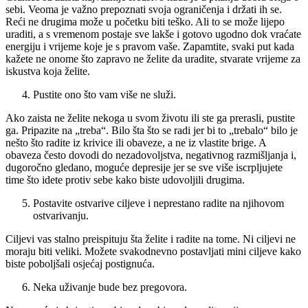
sebi. Veoma je važno prepoznati svoja ograničenja i držati ih se.
Reći ne drugima može u početku biti teško. Ali to se može lijepo
uraditi, a s vremenom postaje sve lakše i gotovo ugodno dok vraćate
energiju i vrijeme koje je s pravom vaše. Zapamtite, svaki put kada
kažete ne onome što zapravo ne želite da uradite, stvarate vrijeme za
iskustva koja želite.
Pustite ono što vam više ne služi.
Ako zaista ne želite nekoga u svom životu ili ste ga prerasli, pustite
ga. Pripazite na „treba“. Bilo šta što se radi jer bi to „trebalo“ bilo je
nešto što radite iz krivice ili obaveze, a ne iz vlastite brige. A
obaveza često dovodi do nezadovoljstva, negativnog razmišljanja i,
dugoročno gledano, moguće depresije jer se sve više iscrpljujete
time što idete protiv sebe kako biste udovoljili drugima.
Postavite ostvarive ciljeve i neprestano radite na njihovom
ostvarivanju.
Ciljevi vas stalno preispituju šta želite i radite na tome. Ni ciljevi ne
moraju biti veliki. Možete svakodnevno postavljati mini ciljeve kako
biste poboljšali osjećaj postignuća.
Neka uživanje bude bez pregovora.