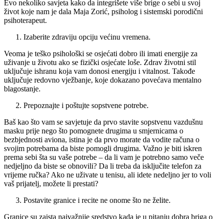
Evo nekoliko savjeta kako da integrišete više brige o sebi u svoj
život koje nam je dala Maja Zorić, psiholog i sistemski porodični
psihoterapeut.
Izaberite zdraviju opciju većinu vremena.
Veoma je teško psihološki se osjećati dobro ili imati energije za
uživanje u životu ako se fizički osjećate loše. Zdrav životni stil
uključuje ishranu koja vam donosi energiju i vitalnost. Takođe
uključuje redovno vježbanje, koje dokazano povećava mentalno
blagostanje.
Prepoznajte i poštujte sopstvene potrebe.
Baš kao što vam se savjetuje da prvo stavite sopstvenu vazdušnu
masku prije nego što pomognete drugima u smjernicama o
bezbjednosti aviona, istina je da prvo morate da vodite računa o
svojim potrebama da biste pomogli drugima. Važno je biti iskren
prema sebi šta su vaše potrebe – da li vam je potrebno samo veče
nedjeljno da biste se obnovili? Da li treba da isključite telefon za
vrijeme ručka? Ako ne uživate u tenisu, ali idete nedeljno jer to voli
vaš prijatelj, možete li prestati?
Postavite granice i recite ne onome što ne želite.
Granice su zaista najvažnije sredstvo kada je u pitanju dobra briga o