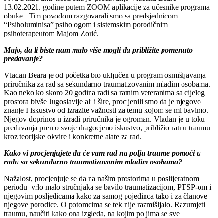
13.02.2021. godine putem ZOOM aplikacije za učesnike programa
obuke. Tim povodom razgovarali smo sa predsjednicom
“Psiholuminisa” psihologom i sistemskim porodičnim
psihoterapeutom Majom Zorić.
Majo, da li biste nam malo više mogli da približite pomenuto
predavanje?
Vladan Beara je od početka bio uključen u program osmišljavanja
priručnika za rad sa sekundarno traumatizovanim mladim osobama.
Kao neko ko skoro 20 godina radi sa ratnim veteranima sa cijelog
prostora bivše Jugoslavije ali i šire, procijenili smo da je njegovo
znanje I iskustvo od izrazite važnosti za temu kojom se mi bavimo.
Njegov doprinos u izradi priručnika je ogroman. Vladan je u toku
predavanja prenio svoje dragocjeno iskustvo, približio ratnu traumu
kroz teorijske okvire i konkretne alate za rad.
Kako vi procjenjujete da će vam rad na polju traume pomoći u
radu sa sekundarno traumatizovanim mladim osobama?
Nažalost, procjenjuje se da na našim prostorima u poslijeratnom
periodu vrlo malo stručnjaka se bavilo traumatizacijom, PTSP-om i
njegovim posljedicama kako za samog pojedinca tako i za članove
njegove porodice. O potomcima se tek nije razmišljalo. Razumjeti
traumu, naučiti kako ona izgleda, na kojim poljima se sve