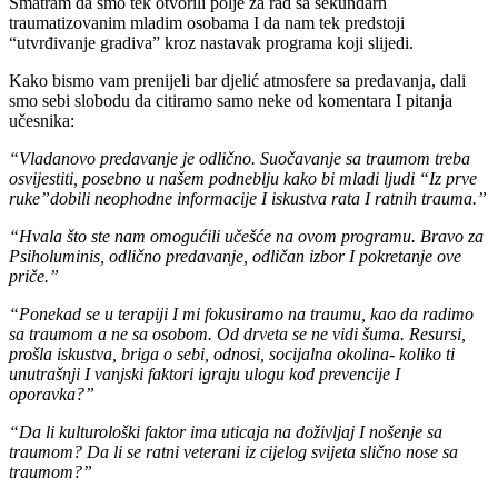
Smatram da smo tek otvorili polje za rad sa sekundarn
traumatizovanim mladim osobama I da nam tek predstoji
“utvrđivanje gradiva” kroz nastavak programa koji slijedi.
Kako bismo vam prenijeli bar djelić atmosfere sa predavanja, dali
smo sebi slobodu da citiramo samo neke od komentara I pitanja
učesnika:
“Vladanovo predavanje je odlično. Suočavanje sa traumom treba
osvijestiti, posebno u našem podneblju kako bi mladi ljudi “Iz prve
ruke”dobili neophodne informacije I iskustva rata I ratnih trauma.”
“Hvala što ste nam omogućili učešće na ovom programu. Bravo za
Psiholuminis, odlično predavanje, odličan izbor I pokretanje ove
priče.”
“Ponekad se u terapiji I mi fokusiramo na traumu, kao da radimo
sa traumom a ne sa osobom. Od drveta se ne vidi šuma. Resursi,
prošla iskustva, briga o sebi, odnosi, socijalna okolina- koliko ti
unutrašnji I vanjski faktori igraju ulogu kod prevencije I
oporavka?”
“Da li kulturološki faktor ima uticaja na doživljaj I nošenje sa
traumom? Da li se ratni veterani iz cijelog svijeta slično nose sa
traumom?”