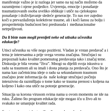
manifestuje važno je iz razloga jer samo na taj način možemo da
razumijemo i njene posljedice. Uvjerenja, emocije i ponašanje
traumatizovanih osoba uveliko oblikuje i utiče na cjelokupno
ponašanje i doživljavanje sledeće generacije. To nas sve zajedno
koči u prevazilaženju kolektivne traume, ali i koči šansu za bolju i
prosperitetniju budućnost bez predrasuda i međunacionalne
netrpeljivosti.
Da li biste nam mogli prenijeti neke od utisaka učesnika
edukacije?
Utisci učesnika su više nego pozitivni. Vladan je vrstan predavač a i
tema je interesantna a prije svega veoma značajna. Stručnjaci su
prepoznali kako kvalitet pomenutog predavanja tako i značaj teme.
Diskusija je bila veoma “živa”. Mnogi su dijelili svoja iskustva u
radu sa traumom ali su imali i dosta pitanja za predavača. Ono što je
nama kao začetnicima ideje o radu sa sekundarnom traumom
značajno jeste informacija da naše kolege stručnjaci počinju
intenzivno da razmišljaju o tome kako se trauma prenosi s koljena na
koljeno I kako ona utiče na potonje generacije.
Situacija sa korona virusom svima nama u ovom momentu ne ide na
ruku. Žalimo što program edukacije nije mogao iću u živo ali to
svakako ne umanjuje kvalitet rada.