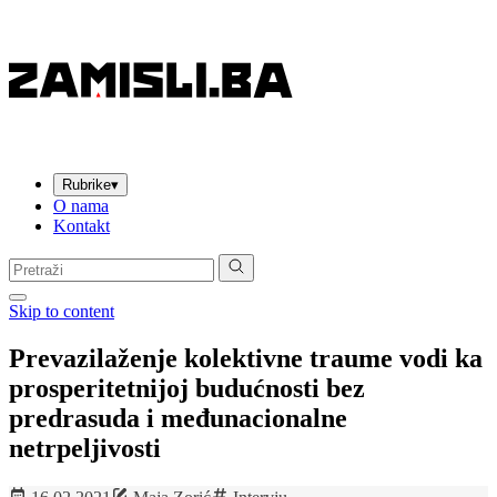
Rubrike
▾
O nama
Kontakt
Pretraga:
Skip to content
Prevazilaženje kolektivne traume vodi ka
prosperitetnijoj budućnosti bez
predrasuda i međunacionalne
netrpeljivosti