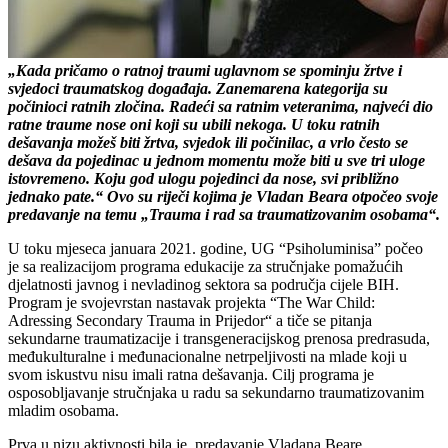
„Kada pričamo o ratnoj traumi uglavnom se spominju žrtve i
svjedoci traumatskog događaja. Zanemarena kategorija su
počinioci ratnih zločina. Radeći sa ratnim veteranima, najveći dio
ratne traume nose oni koji su ubili nekoga. U toku ratnih
dešavanja možeš biti žrtva, svjedok ili počinilac, a vrlo često se
dešava da pojedinac u jednom momentu može biti u sve tri uloge
istovremeno. Koju god ulogu pojedinci da nose, svi približno
jednako pate.“ Ovo su riječi kojima je Vladan Beara otpočeo svoje
predavanje na temu „Trauma i rad sa traumatizovanim osobama“.
U toku mjeseca januara 2021. godine, UG “Psiholuminisa” počeo
je sa realizacijom programa edukacije za stručnjake pomažućih
djelatnosti javnog i nevladinog sektora sa područja cijele BIH.
Program je svojevrstan nastavak projekta “The War Child:
Adressing Secondary Trauma in Prijedor“ a tiče se pitanja
sekundarne traumatizacije i transgeneracijskog prenosa predrasuda,
međukulturalne i međunacionalne netrpeljivosti na mlade koji u
svom iskustvu nisu imali ratna dešavanja. Cilj programa je
osposobljavanje stručnjaka u radu sa sekundarno traumatizovanim
mladim osobama.
Prva u nizu aktivnosti bila je predavanje Vladana Beare