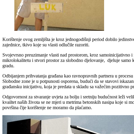
Korištenje ovog zemljišta je kroz jednogodišnji period dobilo jedinst
zajednice, tkivo koje su vlasti odlučile razoriti.
Svojevrsno preuzimanje vlasti nad prostorom, kroz samoinicijativno i 
mikrolokalitetu i stvori prostor za slobodno djelovanje, djeluje samo k
gradu.
Odbijanjem prihvatanja građana kao ravnopravnih partnera u procesu pl
Slobodne zone je u potpunosti osporena, budući da se stavovi iskaza
građansku inicijativu, koja je predata u skladu sa važećim pozitivno 
Odgovornost za stvaranje uvjeta za bolju i sretniju budućnost leži vel
kvailtet naših života se ne mjeri u metrima betonskih nasipa koje si 
površina čije korištenje ne moramo da plaćamo.