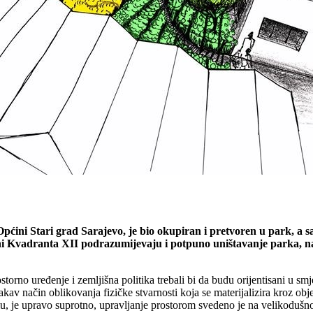
i Općini Stari grad Sarajevo, je bio okupiran i pretvoren u park, a
ni Kvadranta XII podrazumijevaju i potpuno uništavanje parka, na
no uređenje i zemljišna politika trebali bi da budu orijentisani u smje
av način oblikovanja fizičke stvarnosti koja se materijalizira kroz obje
, je upravo suprotno, upravljanje prostorom svedeno je na velikodušno p