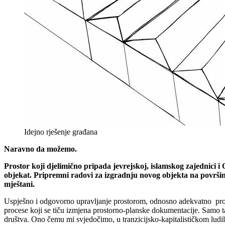
Idejno rješenje građana
Naravno da možemo.
Prostor koji djelimično pripada jevrejskoj, islamskog zajednici 
objekat. Pripremni radovi za izgradnju novog objekta na površi
mještani.
Uspješno i odgovorno upravljanje prostorom, odnosno adekvatno prostor
procese koji se tiču izmjena prostorno-planske dokumentacije. Samo tak
društva. Ono čemu mi svjedočimo, u tranzicijsko-kapitalističkom ludilu