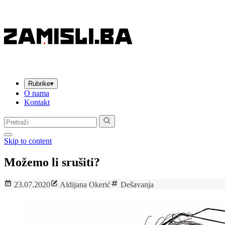
Rubrike
▾
O nama
Kontakt
Pretraga:
Skip to content
Možemo li srušiti?
23.07.2020
Aldijana Okerić
Dešavanja