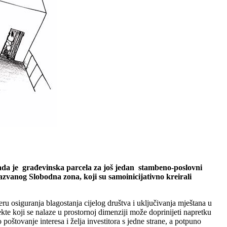
 sada je građevinska parcela za još jedan stambeno-poslovni
zvanog Slobodna zona, koji su samoinicijativno kreirali
ru osiguranja blagostanja cijelog društva i uključivanja mještana u
kte koji se nalaze u prostornoj dimenziji može doprinijeti napretku
oštovanje interesa i želja investitora s jedne strane, a potpuno