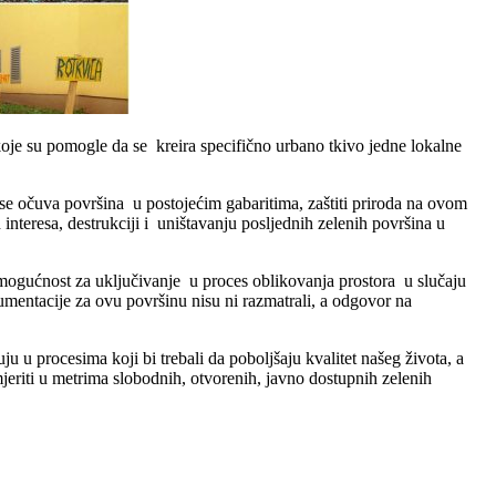
koje su pomogle da se kreira specifično urbano tkivo jedne lokalne
 se očuva površina u postojećim gabaritima, zaštiti priroda na ovom
 interesa, destrukciji i uništavanju posljednih zelenih površina u
a mogućnost za uključivanje u proces oblikovanja prostora u slučaju
mentacije za ovu površinu nisu ni razmatrali, a odgovor na
u u procesima koji bi trebali da poboljšaju kvalitet našeg života, a
jeriti u metrima slobodnih, otvorenih, javno dostupnih zelenih