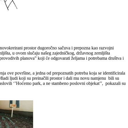
se novokreirani prostor dugoročno sačuva i prepozna kao razvojni
zemljišta, u ovom slučaju našeg zajedničkog, državnog zemljišta
„provodivih planova” koji će odgovarati željama i potrebama društva i
enja ove površine, a jedna od prepoznatih potreba koja se identificirala
ladi ljudi koji su preinačili prostor i dali mu novu namjenu bili su
 naslovili ‘’Hoćemo park, a ne stambeno poslovni objekat’’, pokazali su