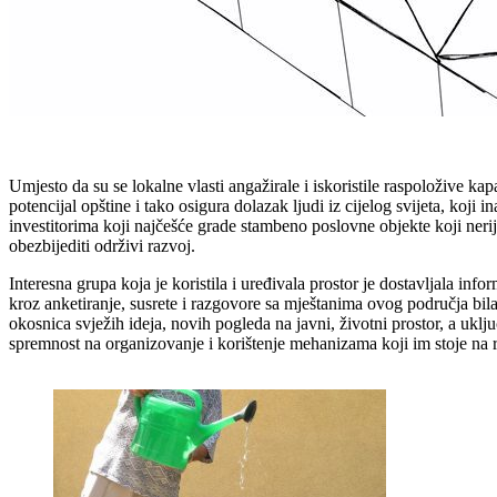
Umjesto da su se lokalne vlasti angažirale i iskoristile raspoložive k
potencijal opštine i tako osigura dolazak ljudi iz cijelog svijeta, koj
investitorima koji najčešće grade stambeno poslovne objekte koji neri
obezbijediti održivi razvoj.
Interesna grupa koja je koristila i uređivala prostor je dostavljala in
kroz anketiranje, susrete i razgovore sa mještanima ovog područja bila 
okosnica svježih ideja, novih pogleda na javni, životni prostor, a ukl
spremnost na organizovanje i korištenje mehanizama koji im stoje na 