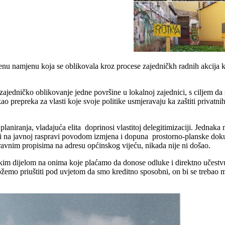
venu namjenu koja se oblikovala kroz procese zajedničkh radnih akcija 
zajedničko oblikovanje jedne površine u lokalnoj zajednici, s ciljem da
ao prepreka za vlasti koje svoje politike usmjeravaju ka zaštiti privatnih
aniranja, vladajuća elita doprinosi vlastitoj delegitimizaciji. Jednak
ni na javnoj raspravi povodom izmjena i dopuna prostorno-planske doku
pravnim propisima na adresu općinskog vijeću, nikada nije ni došao.
ikim dijelom na onima koje plaćamo da donose odluke i direktno učestvuj
možemo priuštiti pod uvjetom da smo kreditno sposobni, on bi se trebao m