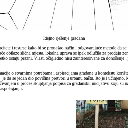
Idejno rješenje građana
apacitete i resurse kako bi se pronašao način i odgovarajuće metode da 
i inače obilaze slična mjesta, lokalna uprava se ipak odlučila za prodaju 
jetko ostaju prazni. Vlasti očigledno nisu zainteresovane za donošenje 
formacije o stvarnima potrebama i aspiracijama građana u kontekstu korišt
je da se jedan dio površina pretvori u urbanu baštu, što je i učinjeno. M
jučivanjem u proces skupljanja potpisa za građansku inicijativu koju su
raspolaganju.