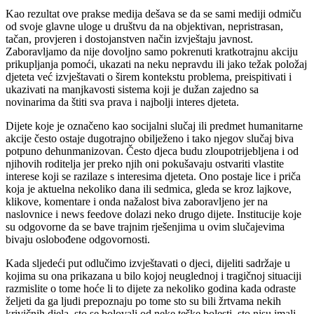
Kao rezultat ove prakse medija dešava se da se sami mediji odmiču
od svoje glavne uloge u društvu da na objektivan, nepristrasan,
tačan, provjeren i dostojanstven način izvještaju javnost.
Zaboravljamo da nije dovoljno samo pokrenuti kratkotrajnu akciju
prikupljanja pomoći, ukazati na neku nepravdu ili jako težak položaj
djeteta već izvještavati o širem kontekstu problema, preispitivati i
ukazivati na manjkavosti sistema koji je dužan zajedno sa
novinarima da štiti sva prava i najbolji interes djeteta.
Dijete koje je označeno kao socijalni slučaj ili predmet humanitarne
akcije često ostaje dugotrajno obilježeno i tako njegov slučaj biva
potpuno dehunmanizovan. Često djeca budu zloupotrijebljena i od
njihovih roditelja jer preko njih oni pokušavaju ostvariti vlastite
interese koji se razilaze s interesima djeteta. Ono postaje lice i priča
koja je aktuelna nekoliko dana ili sedmica, gleda se kroz lajkove,
klikove, komentare i onda nažalost biva zaboravljeno jer na
naslovnice i news feedove dolazi neko drugo dijete. Institucije koje
su odgovorne da se bave trajnim rješenjima u ovim slučajevima
bivaju oslobođene odgovornosti.
Kada sljedeći put odlučimo izvještavati o djeci, dijeliti sadržaje u
kojima su ona prikazana u bilo kojoj neuglednoj i tragičnoj situaciji
razmislite o tome hoće li to dijete za nekoliko godina kada odraste
željeti da ga ljudi prepoznaju po tome sto su bili žrtvama nekih
krivičnih djela, sto se bolovali od neke teške bolesti, sto nisu imali