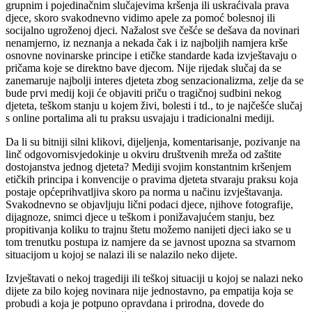
grupnim i pojedinačnim slučajevima kršenja ili uskraćivala prava
djece, skoro svakodnevno vidimo apele za pomoć bolesnoj ili
socijalno ugroženoj djeci. Nažalost sve češće se dešava da novinari
nenamjerno, iz neznanja a nekada čak i iz najboljih namjera krše
osnovne novinarske principe i etičke standarde kada izvještavaju o
pričama koje se direktno bave djecom. Nije rijedak slučaj da se
zanemaruje najbolji interes djeteta zbog senzacionalizma, zelje da se
bude prvi medij koji će objaviti priču o tragičnoj sudbini nekog
djeteta, teškom stanju u kojem živi, bolesti i td., to je najčešće slučaj
s online portalima ali tu praksu usvajaju i tradicionalni mediji.
Da li su bitniji silni klikovi, dijeljenja, komentarisanje, pozivanje na
linč odgovornisvjedokinje u okviru društvenih mreža od zaštite
dostojanstva jednog djeteta? Mediji svojim konstantnim kršenjem
etičkih principa i konvencije o pravima djeteta stvaraju praksu koja
postaje općeprihvatljiva skoro pa norma u načinu izvještavanja.
Svakodnevno se objavljuju lični podaci djece, njihove fotografije,
dijagnoze, snimci djece u teškom i ponižavajućem stanju, bez
propitivanja koliku to trajnu štetu možemo nanijeti djeci iako se u
tom trenutku postupa iz namjere da se javnost upozna sa stvarnom
situacijom u kojoj se nalazi ili se nalazilo neko dijete.
Izvještavati o nekoj tragediji ili teškoj situaciji u kojoj se nalazi neko
dijete za bilo kojeg novinara nije jednostavno, pa empatija koja se
probudi a koja je potpuno opravdana i prirodna, dovede do