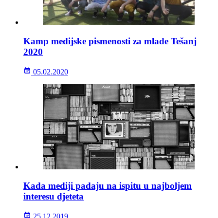
Kamp medijske pismenosti za mlade Tešanj
2020
05.02.2020
Kada mediji padaju na ispitu u najboljem
interesu djeteta
25.12.2019