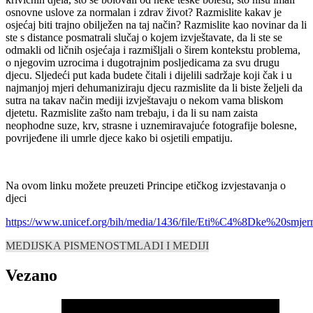
osnovne uslove za normalan i zdrav život? Razmislite kakav je
osjećaj biti trajno obilježen na taj način? Razmislite kao novinar da li
ste s distance posmatrali slučaj o kojem izvještavate, da li ste se
odmakli od ličnih osjećaja i razmišljali o širem kontekstu problema,
o njegovim uzrocima i dugotrajnim posljedicama za svu drugu
djecu. Sljedeći put kada budete čitali i dijelili sadržaje koji čak i u
najmanjoj mjeri dehumaniziraju djecu razmislite da li biste željeli da
sutra na takav način mediji izvještavaju o nekom vama bliskom
djetetu. Razmislite zašto nam trebaju, i da li su nam zaista
neophodne suze, krv, strasne i uznemiravajuće fotografije bolesne,
povrijeđene ili umrle djece kako bi osjetili empatiju.
Na ovom linku možete preuzeti Principe etičkog izvjestavanja o
djeci
https://www.unicef.org/bih/media/1436/file/Eti%C4%8Dke%20s
MEDIJSKA PISMENOST
MLADI I MEDIJI
Vezano