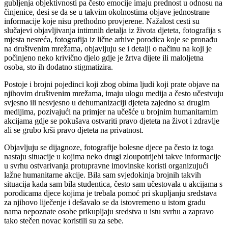
gubljenja objektivnosti pa često emocije imaju prednost u odnosu na
činjenice, desi se da se u takvim okolnostima objave jednostrane
informacije koje nisu prethodno provjerene. Nažalost cesti su
slučajevi objavljivanja intimnih detalja iz života djeteta, fotografija s
mjesta nesreća, fotografija iz lične arhive porodica koje se pronađu
na društvenim mrežama, objavljuju se i detalji o načinu na koji je
počinjeno neko krivično djelo gdje je žrtva dijete ili maloljetna
osoba, sto ih dodatno stigmatizira.
Postoje i brojni pojedinci koji zbog obima ljudi koji prate objave na
njihovim društvenim mrežama, imaju ulogu medija a često učestvuju
svjesno ili nesvjesno u dehumanizaciji djeteta zajedno sa drugim
medijima, pozivajući na primjer na učešće u brojnim humanitarnim
akcijama gdje se pokušava ostvariti pravo djeteta na život i zdravlje
ali se grubo krši pravo djeteta na privatnost.
Objavljuju se dijagnoze, fotografije bolesne djece pa često iz toga
nastaju situacije u kojima neko drugi zloupotrijebi takve informacije
u svrhu ostvarivanja protupravne imovinske koristi organizujući
lažne humanitarne akcije. Bila sam svjedokinja brojnih takvih
situacija kada sam bila studentica, često sam učestovala u akcijama s
porodicama djece kojima je trebala pomoć pri skupljanju sredstava
za njihovo liječenje i dešavalo se da istovremeno u istom gradu
nama nepoznate osobe prikupljaju sredstva u istu svrhu a zapravo
tako stečen novac koristili su za sebe.