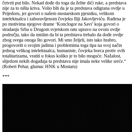
četvrti put bilo. Nekad dođe do toga da želite dići ruke, a predstava
nije za to ništa kriva. Volio bih da je ta predstava odigrana ovdje u
Prijedoru, jer govori o našem mostarskom pjesniku, velikom
intelektualcu i zaboravljenom čovjeku Iliji Jakovljeviću. Rađena je
po motivima njegove drame ‘Konclogor na Savi’ koja govori o
stradanju Srba u Drugom svjetskom ratu upravo na ovom ovdje
području, tako da mislim da bi ta predstava trebalo da dođe ovdje
zbog svega onoga što govori. Mi smo željeli, isto tako hrabro,
progovoriti o svojim jadima i problemima toga tipa na svoj način
jednog velikog intelektualca, humaniste, čovjeka borca protiv svih
totalitarizama, vratiti u fokus koliko je to bilo moguće. Nažalost,
slijedom nekih događaja ta predstava nije imala neke velike sreće.“
(Robert Pehar, glumac HNK u Mostaru)
***