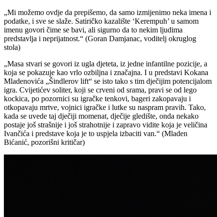
„Mi možemo ovdje da prepišemo, da samo izmijenimo neka imena i
podatke, i sve se slaže. Satiričko kazalište ‘Kerempuh’ u samom
imenu govori čime se bavi, ali sigurno da to nekim ljudima
predstavlja i neprijatnost.“ (Goran Damjanac, voditelj okruglog
stola)
„Masa stvari se govori iz ugla djeteta, iz jedne infantilne pozicije, a
koja se pokazuje kao vrlo ozbiljna i značajna. I u predstavi Kokana
Mladenovića „Šindlerov lift“ se isto tako s tim dječijim potencijalom
igra. Cvijetićev soliter, koji se crveni od srama, pravi se od lego
kockica, po pozornici su igračke tenkovi, bageri zakopavaju i
otkopavaju mrtve, vojnici igračke i lutke su naspram pravih. Tako,
kada se uvede taj dječiji momenat, dječije gledište, onda nekako
postaje još strašnije i još strahotnije i zapravo vidite koja je veličina
Ivančića i predstave koja je to uspjela izbaciti van.“ (Mladen
Bićanić, pozorišni kritičar)