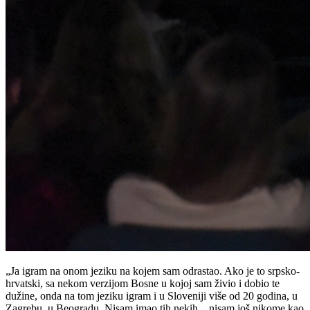
„Ja igram na onom jeziku na kojem sam odrastao. Ako je to srpsko-
hrvatski, sa nekom verzijom Bosne u kojoj sam živio i dobio te
dužine, onda na tom jeziku igram i u Sloveniji više od 20 godina, u
Zagrebu, u Beogradu. Nisam imao tih nekih…nisam još nikome kao