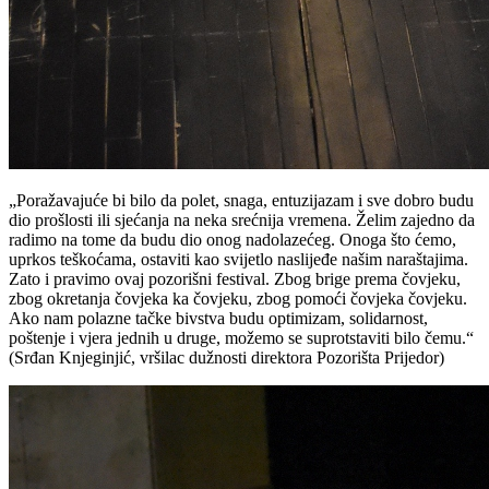
„Poražavajuće bi bilo da polet, snaga, entuzijazam i sve dobro budu
dio prošlosti ili sjećanja na neka srećnija vremena. Želim zajedno da
radimo na tome da budu dio onog nadolazećeg. Onoga što ćemo,
uprkos teškoćama, ostaviti kao svijetlo naslijeđe našim naraštajima.
Zato i pravimo ovaj pozorišni festival. Zbog brige prema čovjeku,
zbog okretanja čovjeka ka čovjeku, zbog pomoći čovjeka čovjeku.
Ako nam polazne tačke bivstva budu optimizam, solidarnost,
poštenje i vjera jednih u druge, možemo se suprotstaviti bilo čemu.“
(Srđan Knjeginjić, vršilac dužnosti direktora Pozorišta Prijedor)