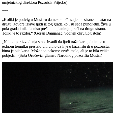
umjetničkog direktora Pozorišta Prijedor)
***
„Koliki je podvig u Mostaru da neko dođe sa jedne strane u teatar na
drugu, govore izjave ljudi iz tog grada koji su sada punoljetni, žive u
pola grada i nikada nisu prešli niti planiraju preći na drugu stranu.
Toliki je to razdor.“ (Goran Damjanac, voditelj okruglog stola)
„Nakon par izvođenja smo shvatili da ljudi traže kartu, da im je u
jednom trenutku prestalo biti bitno da li je u kazalištu ili u pozorištu,
bitna je bila karta. Možda to nekome zvuči malo, ali je to bila velika
pobjeda.“ (Saša Oručević, glumac Narodnog pozorišta Mostar)