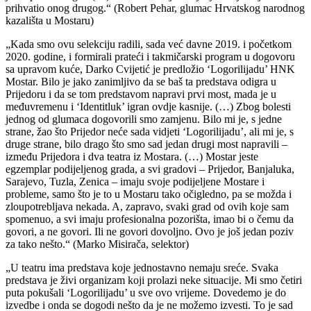
prihvatio onog drugog.“ (Robert Pehar, glumac Hrvatskog narodnog
kazališta u Mostaru)
„Kada smo ovu selekciju radili, sada već davne 2019. i početkom
2020. godine, i formirali prateći i takmičarski program u dogovoru
sa upravom kuće, Darko Cvijetić je predložio ‘Logorilijadu’ HNK
Mostar. Bilo je jako zanimljivo da se baš ta predstava odigra u
Prijedoru i da se tom predstavom napravi prvi most, mada je u
međuvremenu i ‘Identitluk’ igran ovdje kasnije. (…) Zbog bolesti
jednog od glumaca dogovorili smo zamjenu. Bilo mi je, s jedne
strane, žao što Prijedor neće sada vidjeti ‘Logorilijadu’, ali mi je, s
druge strane, bilo drago što smo sad jedan drugi most napravili –
između Prijedora i dva teatra iz Mostara. (…) Mostar jeste
egzemplar podijeljenog grada, a svi gradovi – Prijedor, Banjaluka,
Sarajevo, Tuzla, Zenica – imaju svoje podijeljene Mostare i
probleme, samo što je to u Mostaru tako očigledno, pa se možda i
zloupotrebljava nekada. A, zapravo, svaki grad od ovih koje sam
spomenuo, a svi imaju profesionalna pozorišta, imao bi o čemu da
govori, a ne govori. Ili ne govori dovoljno. Ovo je još jedan poziv
za tako nešto.“ (Marko Misirača, selektor)
„U teatru ima predstava koje jednostavno nemaju sreće. Svaka
predstava je živi organizam koji prolazi neke situacije. Mi smo četiri
puta pokušali ‘Logorilijadu’ u sve ovo vrijeme. Dovedemo je do
izvedbe i onda se dogodi nešto da je ne možemo izvesti. To je sad