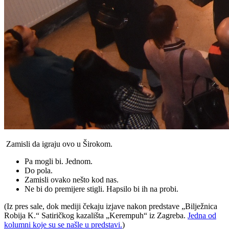
Zamisli da igraju ovo u Širokom.
Pa mogli bi. Jednom.
Do pola.
Zamisli ovako nešto kod nas.
Ne bi do premijere stigli. Hapsilo bi ih na probi.
(Iz pres sale, dok mediji čekaju izjave nakon predstave „Bilježnica
Robija K.“ Satiričkog kazališta „Kerempuh“ iz Zagreba.
Jedna od
kolumni koje su se našle u predstavi.
)