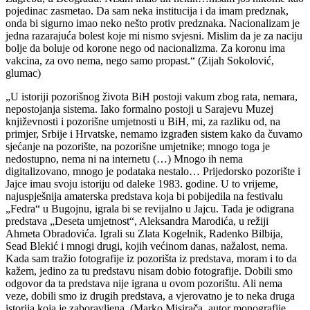
pojedinac zasmetao. Da sam neka institucija i da imam predznak,
onda bi sigurno imao neko nešto protiv predznaka. Nacionalizam je
jedna razarajuća bolest koje mi nismo svjesni. Mislim da je za naciju
bolje da boluje od korone nego od nacionalizma. Za koronu ima
vakcina, za ovo nema, nego samo propast.“ (Zijah Sokolović,
glumac)
„U istoriji pozorišnog života BiH postoji vakum zbog rata, nemara,
nepostojanja sistema. Iako formalno postoji u Sarajevu Muzej
književnosti i pozorišne umjetnosti u BiH, mi, za razliku od, na
primjer, Srbije i Hrvatske, nemamo izgrađen sistem kako da čuvamo
sjećanje na pozorište, na pozorišne umjetnike; mnogo toga je
nedostupno, nema ni na internetu (…) Mnogo ih nema
digitalizovano, mnogo je podataka nestalo… Prijedorsko pozorište i
Jajce imau svoju istoriju od daleke 1983. godine. U to vrijeme,
najuspješnija amaterska predstava koja bi pobijedila na festivalu
„Fedra“ u Bugojnu, igrala bi se revijalno u Jajcu. Tada je odigrana
predstava „Deseta umjetnost“, Aleksandra Marodića, u režiji
Ahmeta Obradovića. Igrali su Zlata Kogelnik, Radenko Bilbija,
Sead Blekić i mnogi drugi, kojih većinom danas, nažalost, nema.
Kada sam tražio fotografije iz pozorišta iz predstava, moram i to da
kažem, jedino za tu predstavu nisam dobio fotografije. Dobili smo
odgovor da ta predstava nije igrana u ovom pozorištu. Ali nema
veze, dobili smo iz drugih predstava, a vjerovatno je to neka druga
istorija koja je zaboravljena. (Marko Misirača, autor monografije