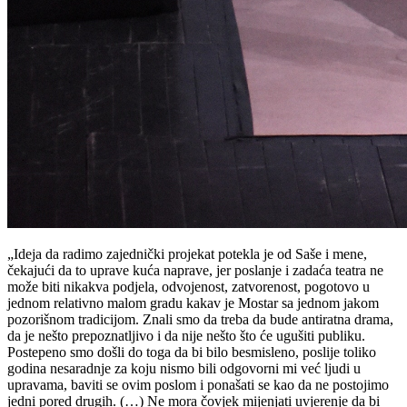
„Ideja da radimo zajednički projekat potekla je od Saše i mene,
čekajući da to uprave kuća naprave, jer poslanje i zadaća teatra ne
može biti nikakva podjela, odvojenost, zatvorenost, pogotovo u
jednom relativno malom gradu kakav je Mostar sa jednom jakom
pozorišnom tradicijom. Znali smo da treba da bude antiratna drama,
da je nešto prepoznatljivo i da nije nešto što će ugušiti publiku.
Postepeno smo došli do toga da bi bilo besmisleno, poslije toliko
godina nesaradnje za koju nismo bili odgovorni mi već ljudi u
upravama, baviti se ovim poslom i ponašati se kao da ne postojimo
jedni pored drugih. (…) Ne mora čovjek mijenjati uvjerenje da bi