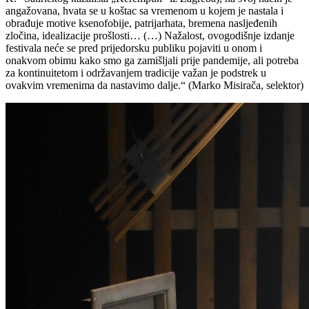
angažovana, hvata se u koštac sa vremenom u kojem je nastala i
obrađuje motive ksenofobije, patrijarhata, bremena nasljeđenih
zločina, idealizacije prošlosti… (…) Nažalost, ovogodišnje izdanje
festivala neće se pred prijedorsku publiku pojaviti u onom i
onakvom obimu kako smo ga zamišljali prije pandemije, ali potreba
za kontinuitetom i održavanjem tradicije važan je podstrek u
ovakvim vremenima da nastavimo dalje.“ (Marko Misirača, selektor)