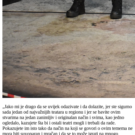
„Jako mi je drago da se uvijek odazivate i da dolazite, jer ste sigurno
sada jedan od najvažnijih teatara u regionu i jer se bavite ovim
stvarima na jedan zanimljiv i originalan način i svima, kao jedno
ogledalo, kazujete šta bi i ostali teatri mogli i trebali da rade.
Pokazujete im isto tako da način na koji se govori o ovim temema ne
mora biti suvoparan i mračan i da se to može igrati na mnogo