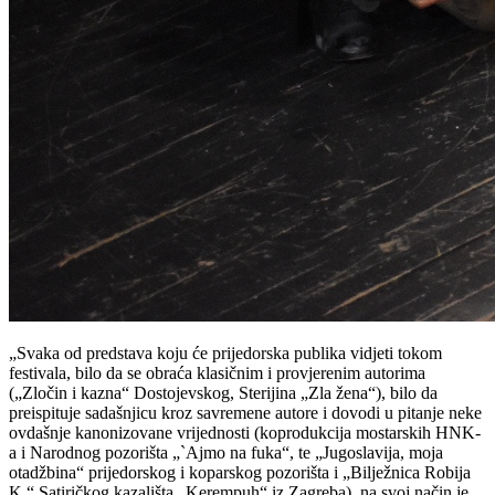
„Svaka od predstava koju će prijedorska publika vidjeti tokom
festivala, bilo da se obraća klasičnim i provjerenim autorima
(„Zločin i kazna“ Dostojevskog, Sterijina „Zla žena“), bilo da
preispituje sadašnjicu kroz savremene autore i dovodi u pitanje neke
ovdašnje kanonizovane vrijednosti (koprodukcija mostarskih HNK-
a i Narodnog pozorišta „`Ajmo na fuka“, te „Jugoslavija, moja
otadžbina“ prijedorskog i koparskog pozorišta i „Bilježnica Robija
K.“ Satiričkog kazališta „Kerempuh“ iz Zagreba), na svoj način je