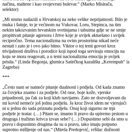
načina, maltene i kao svojevrsni bulevar.“ (Marko Misirača,
selektor)
„Mi nismo nailazili u Hrvatskoj na neke velike neprijatnosti. Bilo je
muka i šutnje, to je većinom na Vukovar, Loru, Stepinca, na tim
nekim takozvanim hrvatskim svetinjama i tabuima gdje se ne smije
propitivati pitanje agresora i žrtve koje je uvijek aktuelano i uvijek
recipročno. Tema nacionalizma na ovim prostorima nikad neće
nestati i zato je i ovo jako bitno. Viktor o toj temi govori kroz
trivijalnosti društva i porodice koji ispod toga serviraju emociju na
koju se mora reagovati, a u temi nacionalizma emocija je uvijek
prisila.“ (Linda Begonja, glumica Satirčkog kazališta „Kerempuh“ iz
Zagreba)
***
„Često nam se nameće pitanje dualnosti i podjela. Od kada znamo
za čovjeka znamo i za podjele. Od rase, boje kože, vjerske
pripadnosti, pa čak za koji klub navijamo. Zato ne dozvoljavam da
mi kovid nemeće još jednu podjelu. Ja kroz život idem ne vjerujući
ni u jednu do sada priznatu podjelu. Onaj koji sigurno ne trpi
podjele je teatar. (…) Pitam se, imamo li pravo da upiremo prstom u
drugoga i tražimo krivca izvan sebe? (…) Dopustimo sebi da smo u
pravu i dopustimo drugima da su u pravu, iako imaju potpuno
suprotno mišljenje od nas.“ (Mirela Predojević, vršilac dužnosti