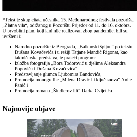
*Tekst je skup citata učesnika 15. Međunarodnog festivala pozorišta
„Zlatna vila“, održanog u Pozorištu Prijedor od 11. do 16. oktobra.
U prvobitni plan, koji lani nije realizovan zbog pandemije, bili su
uvršteni i:
Narodno pozorište iz Beograda, „Balkanski špijun“ po tekstu
Dušana Kovačevića i u režiji Tatjane Mandić Rigonat, kao
takmičarska predstava, te prateći program:
Izložba fotografija „Bora Todorović u djelima Aleksandra
Popovića i Dušana Kovačevića“,
Predstavljanje glumca Ljubomira Bandovića,
Promocija monografije „Milena Dravić ili ključ snova“ Anite
Panić i
Promocija romana „Šindlerov lift“ Darka Cvijetića.
Najnovije objave