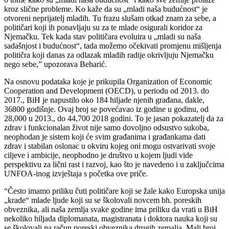
kroz slične probleme. Ko kaže da su „mladi naša budućnost“ je
otvoreni neprijatelj mladih. Tu frazu slušam otkad znam za sebe, a
političari koji ih ponavljaju su za te mlade osigurali koridor za
Njemačku. Tek kada stav političara evoluira u „mladi su naša
sadašnjost i budućnost“, tada možemo očekivati promjenu mišljenja
političra koji danas za odlazak mladih radije okrivljuju Njemačku
nego sebe,” upozorava Beharić.
Na osnovu podataka koje je prikupila Organization of Economic
Cooperation and Development (OECD), u periodu od 2013. do
2017., BiH je napustilo oko 184 hiljade njenih građana, dakle,
36800 godišnje. Ovaj broj se povećavao iz godine u godinu, od
28,000 u 2013., do 44,700 2018 godini. To je jasan pokazatelj da za
zdrav i funkcionalan život nije samo dovoljno odsustvo sukoba,
neophodan je sistem koji će svim građanima i građankama dati
zdrav i stabilan oslonac u okviru kojeg oni mogu ostvarivati svoje
ciljeve i ambicije, neophodno je društvo u kojem ljudi vide
perspektivu za lični rast i razvoj, kao što je navedeno i u zaključcima
UNFOA-inog izvještaja s početka ove priče.
“Često imamo priliku čuti političare koji se žale kako Europska unija
„krade“ mlade ljude koji su se školovali novcem bh. poreskih
obveznika, ali naša zemlja svake godine ima priliku da vrati u BiH
nekoliko hiljada diplomanata, magistranata i doktora nauka koji su
se školovali na račun poreski obveznika drugih zemalja. Mali broj