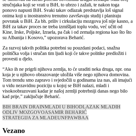
stručnjaka koji se vrati u BiH, to ubrzo i zažali, te nakon toga
ponovo napusti BiH. Svaki takav odlazak predstavlja loš signal
onima koji u inostranstvu trenutno završavaju studij i planiraju
povratak u BiH. Za bh. priliv i cirkulaciju mozgova još nije kasno, a
BiH za takav proces ne treba izmišljati toplu vodu, već učiti od
Kine, Irske, Poljske, Izraela, pa čak i od zemalja regiona kao što što
su Albanija i Kosovo,” upozorava Beharić.
Za razvoj takvih politika potrebni su pouzdani podaci, snažna
politička volja i stručan tim ljudi koji će takve politike predložiti i
provesti u djelo.
“Ako ih ne prigrli njihova zemlja, to će uraditi neka druga, npr. ona
koja je u njihovo obrazovanje uložila više nego njihova domovina.
Tom trendu smo zapravo i svjedočili u godinama iza nas, ali imajući
u vidu nezavidnu poziciju u kojoj se BiH nalazi, mladi i
visokoobrazovani kadar je našoj zemlji potrebniji danas nego bilo
kad prije,” zaključuje Beharić.
BIH BRAIN DRAIN
MLADI U BIH
ODLAZAK MLADIH
ODLIV MOZGOVOA
SAMIR BEHARIĆ
STRATEGIJA ZA MLADE
UNFPA
WBAA
Vezano