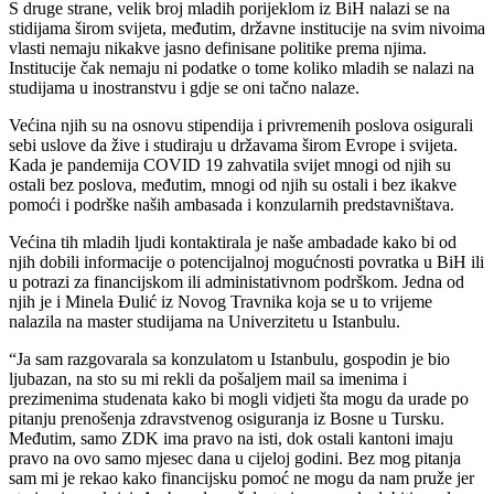
S druge strane, velik broj mladih porijeklom iz BiH nalazi se na
stidijama širom svijeta, međutim, državne institucije na svim nivoima
vlasti nemaju nikakve jasno definisane politike prema njima.
Institucije čak nemaju ni podatke o tome koliko mladih se nalazi na
studijama u inostranstvu i gdje se oni tačno nalaze.
Većina njih su na osnovu stipendija i privremenih poslova osigurali
sebi uslove da žive i studiraju u državama širom Evrope i svijeta.
Kada je pandemija COVID 19 zahvatila svijet mnogi od njih su
ostali bez poslova, međutim, mnogi od njih su ostali i bez ikakve
pomoći i podrške naših ambasada i konzularnih predstavništava.
Većina tih mladih ljudi kontaktirala je naše ambadade kako bi od
njih dobili informacije o potencijalnoj mogućnosti povratka u BiH ili
u potrazi za financijskom ili administativnom podrškom. Jedna od
njih je i Minela Đulić iz Novog Travnika koja se u to vrijeme
nalazila na master studijama na Univerzitetu u Istanbulu.
“Ja sam razgovarala sa konzulatom u Istanbulu, gospodin je bio
ljubazan, na sto su mi rekli da pošaljem mail sa imenima i
prezimenima studenata kako bi mogli vidjeti šta mogu da urade po
pitanju prenošenja zdravstvenog osiguranja iz Bosne u Tursku.
Međutim, samo ZDK ima pravo na isti, dok ostali kantoni imaju
pravo na ovo samo mjesec dana u cijeloj godini. Bez mog pitanja
sam mi je rekao kako financijsku pomoć ne mogu da nam pruže jer