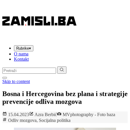
Rubrike
▾
O nama
Kontakt
Pretraga:
Skip to content
Bosna i Hercegovina bez plana i strategije
prevencije odliva mozgova
15.04.2023
Azra Berbić
MVphotography - Foto baza
Odliv mozgova
,
Socijalna politika