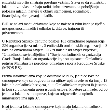
entitetski nivo što smatraju posebno važnim. Stava su da entitetski i
lokalni nivoi vlasti trebaju raditi sinhronizovano na poboljšanju
položaja mladih, najviše u oblasti stambenog, socijalnog i
finansijskog zbrinjavanja mladih.
BiH se nalazi među državama koje se nalaze u vrhu kada je riječ o
nezaposlenosti mladih i odlasku iz države, trajnom ili
privremenom.
U Republici Srpskoj trenutno postoje 183 omladinske organizacije,
224 organizacije za mlade, 5 entitetskih omladinskih organizacija i 3
lokalna omladinska savjeta. UG “Omladinski savjet Prijedor”,
“Omladinski savjet Bijeljina” i “Savjet omladinskih organizacija
Grada Banja Luka” au organizacije koje su upisane u Omladinski
registar Ministarstva porodice, omladine i sporta Republike Srpske
(MPOS RS).
Prema informacijama koje je dostavilo MPOS, jedinice lokalne
samouprave koje su odgovorile na njihov upit navele su da imaju 13
lokalnih omladinskih savjeta, ali u Omladinskom registru ih je samo
tri koji su u momentu upisa ispunili uslove. Prostore za mlade, od 50
jedinica lokalne samouprave, koje su odgovorile na upitnik
ministarstva ima njih 37.
Broj jedinica lokalne samouprave koje imaju lokalnu omladinsku