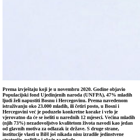
Prema izvještaju koji je u novembru 2020. Godine objavio
Populacijski fond Ujedinjenih naroda (UNFPA), 47% mladih
ljudi želi napustiti Bosnu i Hercegovinu. Prema navedenom
istraživanju oko 23.000 mladih, ili četiri posto, u Bosni i
Hercegovini već je poduzelo konkretne korake i vrlo je
vjerovatno da će se iseliti u narednih 12 mjeseci. Većina mladih
(njih 73%) nezadovoljstvo kvalitetom života navodi kao jedan
od glavnih motiva za odlazak iz države. S druge strane,
institucije vlasti u BiH još nikada nisu izradile jedinstvene
strategije, politike i okvir za mlade.