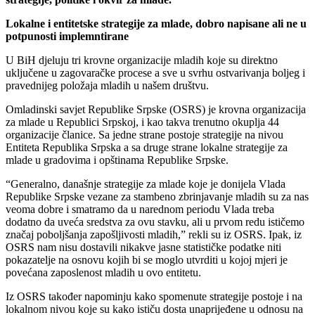
Lokalne i entitetske strategije za mlade, dobro napisane ali ne u
potpunosti implemntirane
U BiH djeluju tri krovne organizacije mladih koje su direktno
uključene u zagovaračke procese a sve u svrhu ostvarivanja boljeg i
pravednijeg položaja mladih u našem društvu.
Omladinski savjet Republike Srpske (OSRS) je krovna organizacija
za mlade u Republici Srpskoj, i kao takva trenutno okuplja 44
organizacije članice. Sa jedne strane postoje strategije na nivou
Entiteta Republika Srpska a sa druge strane lokalne strategije za
mlade u gradovima i opštinama Republike Srpske.
“Generalno, današnje strategije za mlade koje je donijela Vlada
Republike Srpske vezane za stambeno zbrinjavanje mladih su za nas
veoma dobre i smatramo da u narednom periodu Vlada treba
dodatno da uveća sredstva za ovu stavku, ali u prvom redu ističemo
značaj poboljšanja zapošljivosti mladih,” rekli su iz OSRS. Ipak, iz
OSRS nam nisu dostavili nikakve jasne statističke podatke niti
pokazatelje na osnovu kojih bi se moglo utvrditi u kojoj mjeri je
povećana zaposlenost mladih u ovo entitetu.
Iz OSRS također napominju kako spomenute strategije postoje i na
lokalnom nivou koje su kako ističu dosta unaprijeđene u odnosu na