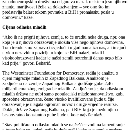
zapadnoeuropskim društvima osigurava ulazak u sistem jesu njihovo
znanje, marljivost i želja za dokazivanjem – sve ono što im
predstavlja balast tokom povratka u BiH i pronalasku posla u
domovini,” kaže.
Cijena odlaska mladih
“Ako ih ne prigrli njihova zemlja, to će uraditi neka druga, npr. ona
koja je u njihovo obrazovanje uložila više nego njihova domovina.
Tom trendu smo zapravo i svjedočili u godinama iza nas, ali imajući
u vidu nezavidnu poziciju u kojoj se BiH nalazi, mladi i
visokoobrazovani kadar je našoj zemlji potrebniji danas nego bilo
kad prije,” govori Beharić.
The Westminster Foundation for Democracy, radila je analizu o
cijeni migracije mladih iz Zapadnog Balkana. Analizom je
zaključeno da zemlje Zapadnog Balkana godišnje gube 2,46
milijardi eura zbog emigracije mladih. Zaključeno je, da odlaskom
mladih država ne gubi samo populacijski mlađe stanovništvo, gubi
sposobne obrazovane, često visoko kvalifikovane ljude u čije
obrazovanje je ulagala ogroman novac i druge vrijedne resurse.
Dakle, države Zapadnog Balkana, pa i BiH koja je među njima
bespovratno konstantno gube ljude u koje najviše ulažu.
“Stav političara o odlasku mladih se najčešće svodi na lamentiranje
o tome kako su „mladi naša budućnost“ i kako sve zemlje prolaze