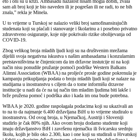
eto i oni su u krizi. Ambasadu nažalost nisam mogla dobiti, zvala
sam ali broj koji je bio naveden ili je pogrešan ili ne radi, to ne bih
znala,” rekla je Minela.
U to vrijeme u Turskoj se nalazio veliki broj samofinansirajućih
studenata koji su plaćali i stanovanje i školarinu a i posebno privatno
zdravstveno osiguranje, koje nije pokrivalo rizike obolijevanja od
COVID-19.
Zbog velikog broja mladih ljudi koji su na društvenim mrežama
dijelili svoja negativna iskustva s našim ambasadama i konzularnim
pretstavništvima te činjenicom da im državne instutcije ni na koji
način nisu ponudile pružanje pomoći podrške Western Balkans
Alimni Association (WBAA) na proljeće prosle godine pokrenula je
kampanju prikupljanja podata o broju mladih ljudi koji se nalaze na
studijama u inostranstvu s ciljem da o tome informišu drzavne
institucije u nadi da će na taj način tim mladim ljudima biti lakše i
brže pružena pomoć i podrška ako i kada im ona bude potrebna.
WBAA je 2020. godine raspolagala podacima koji su ukazivali an
to na to da najmanje 6.400 državljana BiH u to vrijeme studiralo u
inostranstvu. Od ovog broja, u Njemačkoj, Austriji i Sloveniji
studirlo je čak 80% njih. Ako ovom broju dodamo studente koji
imaju državljanstvo BiH i završenu njemačku ili švicarsku srednju
školu, kojih je bilo oko 2.300, kao i one koji su studirali u Hrvatskoj
i Srbiji sa dvojnim državljanstvom, ukupna broj bh. državljana i