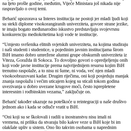
na ljeto prošle godine, međutim, Vijeće Ministara još nikada nije
raspravljalo o ovoj temi.
Beharić upozorava sa Interes institucija ne postoji jer mladi ljudi koji
su stekli diplome visokorangiranih univerziteta, govore strane jezike,
te imaju bogato međunarodno iskustvo predstavljaju svojevrsnu
konkurenciju mediokritetima koji vode te institucije.
“Umjesto svršenika elitnih svjetskih univerziteta, na kojima studiraju
i naši studenti i studentice, u pojedinim javnim institucijama širom
BiH imamo dobro umrežene alumni grupe obskurnih univerziteta iz
Viteza, Goražda ili Sokoca. To dovoljno govori o opredjeljenju onih
koji vode javne institucije prema najvrijednijem resursu kojim BiH
trenutno raspolaže, a to nisu ni šume, ni voda, već njen mladi
visokoobrazovani kadar. Drugim riječima, oni koji posjeduju manjak
znanja raspolažu i većim uticajem kojeg su sticali tokom godina
uvezivanja u dobro uvezane krugove moći, često isprepletene
interesnim i rodbinskim vezama,” zaključuje on.
Beharić također ukazuje na poteškoće u reintegraciji u naše društvo
jednom ako i kada se odluče vratit u BiH.
“Oni koji su se školovali i radili u inostranstvu nisu imali ni
vremena, ni priliku da stvaraju bilo kakve veze u BiH koje bi im
olakšale upliv u sistem. Ono što takvim osobama u naprednim