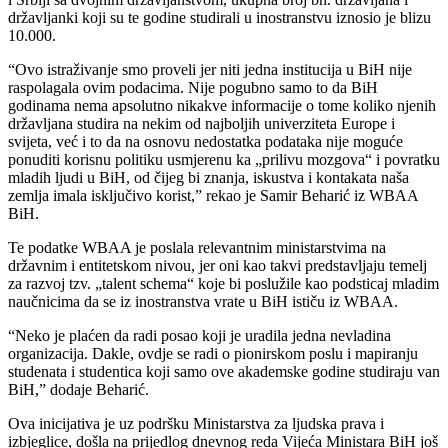
državljanki koji su te godine studirali u inostranstvu iznosio je blizu
10.000.
“Ovo istraživanje smo proveli jer niti jedna institucija u BiH nije
raspolagala ovim podacima. Nije pogubno samo to da BiH
godinama nema apsolutno nikakve informacije o tome koliko njenih
državljana studira na nekim od najboljih univerziteta Europe i
svijeta, već i to da na osnovu nedostatka podataka nije moguće
ponuditi korisnu politiku usmjerenu ka „prilivu mozgova“ i povratku
mladih ljudi u BiH, od čijeg bi znanja, iskustva i kontakata naša
zemlja imala isključivo korist,” rekao je Samir Beharić iz WBAA
BiH.
Te podatke WBAA je poslala relevantnim ministarstvima na
državnim i entitetskom nivou, jer oni kao takvi predstavljaju temelj
za razvoj tzv. „talent schema“ koje bi poslužile kao podsticaj mladim
naučnicima da se iz inostranstva vrate u BiH ističu iz WBAA.
“Neko je plaćen da radi posao koji je uradila jedna nevladina
organizacija. Dakle, ovdje se radi o pionirskom poslu i mapiranju
studenata i studentica koji samo ove akademske godine studiraju van
BiH,” dodaje Beharić.
Ova inicijativa je uz podršku Ministarstva za ljudska prava i
izbjeglice, došla na prijedlog dnevnog reda Vijeća Ministara BiH još