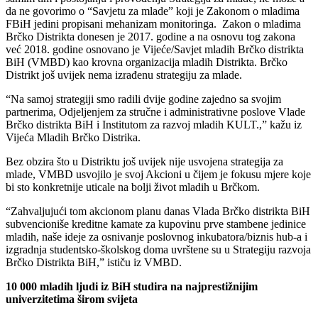
da ne govorimo o “Savjetu za mlade” koji je Zakonom o mladima
FBiH jedini propisani mehanizam monitoringa. Zakon o mladima
Brčko Distrikta donesen je 2017. godine a na osnovu tog zakona
već 2018. godine osnovano je Vijeće/Savjet mladih Brčko distrikta
BiH (VMBD) kao krovna organizacija mladih Distrikta. Brčko
Distrikt još uvijek nema izrađenu strategiju za mlade.
“Na samoj strategiji smo radili dvije godine zajedno sa svojim
partnerima, Odjeljenjem za stručne i administrativne poslove Vlade
Brčko distrikta BiH i Institutom za razvoj mladih KULT.,” kažu iz
Vijeća Mladih Brčko Distrika.
Bez obzira što u Distriktu još uvijek nije usvojena strategija za
mlade, VMBD usvojilo je svoj Akcioni u čijem je fokusu mjere koje
bi sto konkretnije uticale na bolji život mladih u Brčkom.
“Zahvaljujući tom akcionom planu danas Vlada Brčko distrikta BiH
subvencioniše kreditne kamate za kupovinu prve stambene jedinice
mladih, naše ideje za osnivanje poslovnog inkubatora/biznis hub-a i
izgradnja studentsko-školskog doma uvrštene su u Strategiju razvoja
Brčko Distrikta BiH,” ističu iz VMBD.
10 000 mladih ljudi iz BiH studira na najprestižnijim
univerzitetima širom svijeta