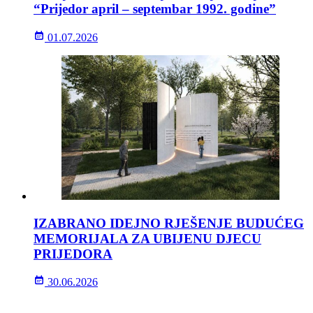
“Prijedor april – septembar 1992. godine”
01.07.2026
IZABRANO IDEJNO RJEŠENJE BUDUĆEG
MEMORIJALA ZA UBIJENU DJECU
PRIJEDORA
30.06.2026