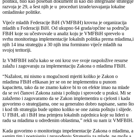
politiku, bilo kao poseban dokument ili kao dio integrisane strategije
razvoja je 29, a šest njih je u proceduri izrade/usvajanja lokalne
omladinske politike.
Vijeće mladih Federacije BiH (VMFBiH) krovna je organizacija
mladih u Federaciji BiH. Od ukupno 64 grada/općine sa područja
FBiH koje su učestvovale u analiz koju je VMFBiH sprevelo u
svrhu monitoringa implementacije lokalnih politika prema mladima,i
njih 14 ima strategiju a 30 njih ima formirano vijeće mladih na
svojoj teritoriji.
Iz VMFBIH ističu kako se oni kroz sve svoje raspoložive resurse
zalažu i zagovaraju za implementaciju Zakona o mladima FBiH.
“Nažalost, mi nismo u mogućnosti mjeriti koliko je Zakon o
mladima FBiH efikasan jer se on ne implementira u punom
kapacitetu, tako da ne znamo kakve bi to on efekte imao na mlade
da se svi članovi Zakona zaista i poštuju i sprovode u praksi. Mi se
zalažemo i zagovaramo da se Zakon implementira u cjelosti i kada
govorimo o strategijama, one su generalno dobro napisane, samo što
i kod tih strategija bude upitno koliko se one zaista poštuju i slijede.
U FBiH, ali i BiH ima primjera lokalnih zajednica koje su lideri u
radu sa mladima u određenim oblastima,” rekli su nam iz VMFBIH.
Kada govorimo o monitoringu impelmentacije Zakona o mladima, a
samim tim i postojanju i provođenju Strategija za mlade, ne može a