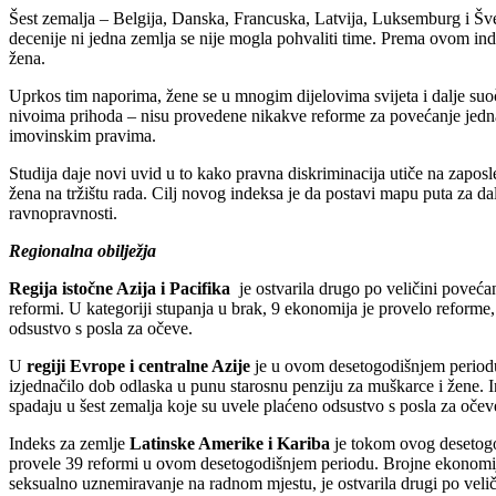
Šest zemalja – Belgija, Danska, Francuska, Latvija, Luksemburg i Šv
decenije ni jedna zemlja se nije mogla pohvaliti time. Prema ovom i
žena.
Uprkos tim naporima, žene se u mnogim dijelovima svijeta i dalje suo
nivoima prihoda – nisu provedene nikakve reforme za povećanje jednak
imovinskim pravima.
Studija daje novi uvid u to kako pravna diskriminacija utiče na zapos
žena na tržištu rada. Cilj novog indeksa je da postavi mapu puta za dal
ravnopravnosti.
Regionalna obilježja
Regija istočne Azija i Pacifika
je ostvarila drugo po veličini poveća
reformi. U kategoriji stupanja u brak, 9 ekonomija je provelo reforme
odsustvo s posla za očeve.
U
regiji Evrope i centralne Azije
je u ovom desetogodišnjem periodu 
izjednačilo dob odlaska u punu starosnu penziju za muškarce i žene. I
spadaju u šest zemalja koje su uvele plaćeno odsustvo s posla za očev
Indeks za zemlje
Latinske Amerike i Kariba
je tokom ovog desetogo
provele 39 reformi u ovom desetogodišnjem periodu. Brojne ekonomije 
seksualno uznemiravanje na radnom mjestu, je ostvarila drugi po velič