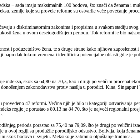
edska – sada imaju maksimalnih 100 bodova, što znači da ženama i muš
ndeksu, zemlje koje su provele reforme su ostvarile veće povećanje pr
čavaju s diskriminatornim zakonima i propisima u svakom stadiju svog 
osti žena u ovom desetogodišnjem periodu. Tok reformi je bio najsporij
lenost i poduzetništvo žena, te s druge strane kako njihova zaposlenost
ji napredak tokom vremena i identificira potencijalne oblasti gdje je po
nje indeksa, skok sa 64,80 na 70,3, kao i drugi po veličini procenat ek
, donošenjem zakonodavstva protiv nasilja u porodici. Kina, Singapur i
provedeno 47 reformi. Većina njih je bilo u kategoriji ostvarivanja pen
ndeks regije je porastao s 80,13 na 84,70, što je najveći regionalni p
e.
dišnjeg perioda porastao sa 75,40 na 79,09, što je drugi po veličini iz
u ovoj regiji su produžile porodiljsko odsustvo. Bolivija, koja ženama
ini skok bodova u svijetu. Meksiko je zabranio otpuštanje trudnica.