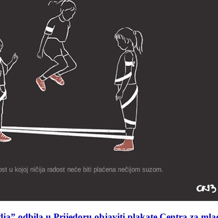
edia” odbila u Prijedoru objaviti plakate Centra z