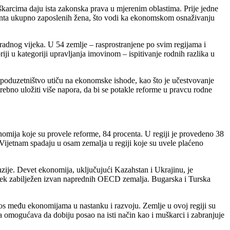
karcima daju ista zakonska prava u mjerenim oblastima. Prije jedne
ocenta ukupno zaposlenih žena, što vodi ka ekonomskom osnaživanju
radnog vijeka. U 54 zemlje – rasprostranjene po svim regijama i
i u kategoriji upravljanja imovinom – ispitivanje rodnih razlika u
 i poduzetništvo utiču na ekonomske ishode, kao što je učestvovanje
trebno uložiti više napora, da bi se potakle reforme u pravcu rodne
onomija koje su provele reforme, 84 procenta. U regiji je provedeno 38
 Vijetnam spadaju u osam zemalja u regiji koje su uvele plaćeno
zije. Devet ekonomija, uključujući Kazahstan i Ukrajinu, je
rosjek zabilježen izvan naprednih OECD zemalja. Bugarska i Turska
nos među ekonomijama u nastanku i razvoju. Zemlje u ovoj regiji su
 omogućava da dobiju posao na isti način kao i muškarci i zabranjuje