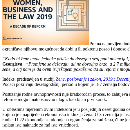
Prema najnovijem indek
ograničava njihovu mogućnost da dobiju ili pokrenu posao i donose ek
“Kada bi žene imale jednake prilike da dosegnu svoj puni potencijal, s
Georgieva.
“Promjene se dešavaju, ali ne dovoljno brzo, a 2,7 milij
žene, a cilj nam je da ovim izvještajem pokažemo da su reforme mog
Indeks, predstavljen u studiji
Žene, poslovanje i zakon, 2019.: Deceni
Podaci pokrivaju desetogodišnji period u kojem je 187 zemalja bodov
Postizanje rodne ravnopravnosti nije kratkoročan proces, to zahtijeva
reforme mogu imati osnovnu ulogu, kao bitan prvi korak.
U oblastima mjerenim ovim indeksom je u posljednjih deset godina ost
kojima je unaprijeđena ekonomska inkluzija žena. U 35 zemalja je usp
ranije. U 22 ekonomije su uklonjena ograničenja za rad žena, čime j
isplatu iste naknade za rad iste vrijednosti.