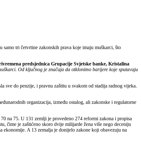
u samo tri četvrtine zakonskih prava koje imaju muškarci, što
rivremena predsjednica Grupacije Svjetske banke, Kristalina
muškarci. Od ključnog je značaja da otklonimo barijere koje sputavaju
a sve do penzije, i pravnu zaštitu u svakom od stadija radnog vijeka.
međunarodnih organizacija, između ostalog, ali zakonske i regulatorne
 70 na 75. U 131 zemlji je provedeno 274 reformi zakona i propisa
, čime je zaštićeno skoro dvije milijarde žena više nego deceniju
ma ekonomije. A 13 zemalja je donijelo zakone koji obavezuju na