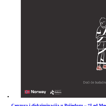
Cenzura i diskriminacija u Prijedoru – “Led M