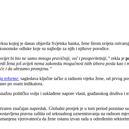
su kojeg je danas objavila Svjetska banka, žene širom svijeta ostvaruj
onomske odluke koje su najbolje za njih i njihove porodice.
vijet bi bio ne samo mnogo pravičniji, već i prosperitetniji,”
rekla je
p
ardi žena još uvijek nema zakonsku mogućnost istih izbora posla kao i 
uće i da ubrzamo promjenu.”
ja reforme
,
sagledava ključne tačke u radnom vijeku žene, od prvog posl
ano po osam indikatora.
 snažnu političku volju i usklađene napore vlasti, građanskog društva i 
varen značajan napredak. Globalni prosjek je u tom period porastao sa
ostavljena pravna zaštita od seksualnog uznemiravanja na radnom mjestu
e smanjena vjerovatnoća da žene ostanu izvan rada u određenim sektori