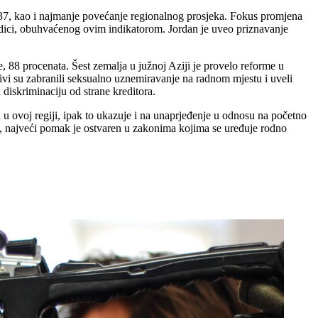
,37, kao i najmanje povećanje regionalnog prosjeka. Fokus promjena
orodici, obuhvaćenog ovim indikatorom. Jordan je uveo priznavanje
, 88 procenata. Šest zemalja u južnoj Aziji je provelo reforme u
vi su zabranili seksualno uznemiravanje na radnom mjestu i uveli
 diskriminaciju od strane kreditora.
a u ovoj regiji, ipak to ukazuje i na unaprjeđenje u odnosu na početno
ra, najveći pomak je ostvaren u zakonima kojima se uređuje rodno