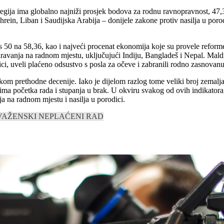
egija ima globalno najniži prosjek bodova za rodnu ravnopravnost, 47
 Bahrein, Liban i Saudijska Arabija – donijele zakone protiv nasilja u p
s 50 na 58,36, kao i najveći procenat ekonomija koje su provele reforme
avanja na radnom mjestu, uključujući Indiju, Bangladeš i Nepal. Maldi
ici, uveli plaćeno odsustvo s posla za očeve i zabranili rodno zasnovanu
okom prethodne decenije. Iako je dijelom razlog tome veliki broj zemalj
astima početka rada i stupanja u brak. U okviru svakog od ovih indikato
a na radnom mjestu i nasilja u porodici.
VA
ŽENSKI NEPLAĆENI RAD