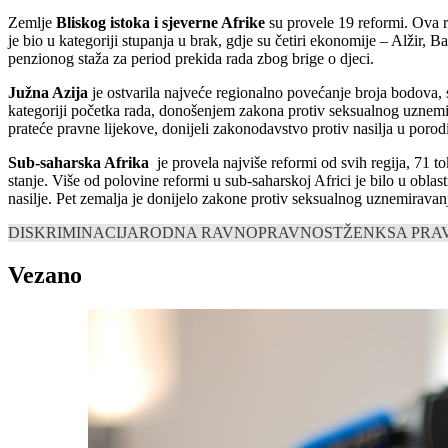
Zemlje
Bliskog istoka i sjeverne Afrike
su provele 19 reformi. Ova r
je bio u kategoriji stupanja u brak, gdje su četiri ekonomije – Alžir,
penzionog staža za period prekida rada zbog brige o djeci.
Južna Azija
je ostvarila najveće regionalno povećanje broja bodova, 
kategoriji početka rada, donošenjem zakona protiv seksualnog uznemir
prateće pravne lijekove, donijeli zakonodavstvo protiv nasilja u porod
Sub-saharska Afrika
je provela najviše reformi od svih regija, 71 t
stanje. Više od polovine reformi u sub-saharskoj Africi je bilo u obl
nasilje. Pet zemalja je donijelo zakone protiv seksualnog uznemiravanj
DISKRIMINACIJA
RODNA RAVNOPRAVNOST
ŽENKSA PRA
Vezano