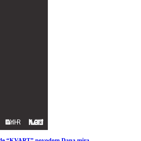
a mlade “KVART” povodom Dana mira