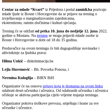
Centar za mlade “Kvart”
iz Prijedora i portal
zamisli.ba
pozivaju
mlade ljude iz Bosne i Hercegovine da se prijave na trening o
izvještavanju o marginalizovanim zajednicama,
ekstremizmu, ratnim zločinima i kulturi sjećanja.
Trening će se održati
od petka 10. juna do nedjelje 12. juna
2022.
godine u Mostaru. Na
trening
se mogu prijaviti mlade osobe iz
Bosne i Hercegovine u dobi od 18 do 35 godina.
Predavačice na ovom treningu će biti dugogodišnje novinarke i
altivistkinje za ljudska prava:
Hilma Unkić
– diskriminacija.ba
Lejla Huremović
– Bh. Povorka Ponosa, i
Nermina Kuloglija
– BIRN BiH
Organizator će na osnovu
prijave koja je dostupna na ovom linku
odabrati deset učesnika i učesnica. Od odabranih učesnika i učesnica
očekuje se aktivna participacija cijelo vrijeme trajanja treninga.
Organizator pokriva troškove prevoza, smještaja i hrane za sve
učesnike i učesnice.