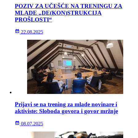
POZIV ZA UČEŠĆE NA TRENINGU ZA
MLADE „DE(KON)STRUKCIJA
PROŠLOSTI“
22.08.2025
Prijavi se na trening za mlade novinare i
aktiviste: Sloboda govora i govor mržnje
08.07.2025