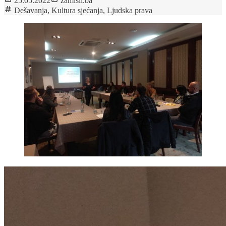
25.05.2022
zamisli.ba
Dešavanja
,
Kultura sjećanja
,
Ljudska prava