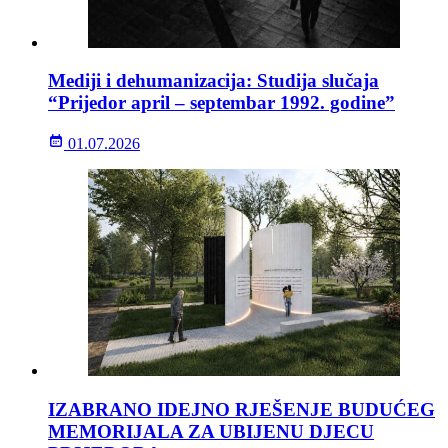
Mediji i dehumanizacija: Studija slučaja
“Prijedor april – septembar 1992. godine”
01.07.2026
IZABRANO IDEJNO RJEŠENJE BUDUĆEG
MEMORIJALA ZA UBIJENU DJECU