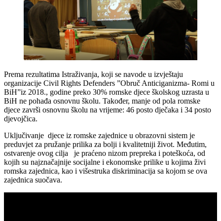
Prema rezultatima Istraživanja, koji se navode u izvještaju
organizacije Civil Rights Defenders ”Obruč Anticiganizma- Romi u
BiH”iz 2018., godine preko 30% romske djece školskog uzrasta u
BiH ne pohađa osnovnu školu. Također, manje od pola romske
djece završi osnovnu školu na vrijeme: 46 posto dječaka i 34 posto
djevojčica.
Uključivanje djece iz romske zajednice u obrazovni sistem je
preduvjet za pružanje prilika za bolji i kvalitetniji život. Međutim,
ostvarenje ovog cilja je praćeno nizom prepreka i poteškoća, od
kojih su najznačajnije socijalne i ekonomske prilike u kojima živi
romska zajednica, kao i višestruka diskriminacija sa kojom se ova
zajednica suočava.