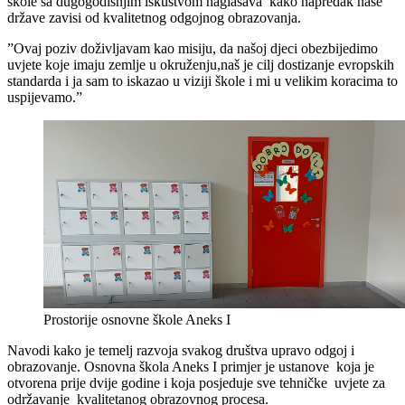
škole sa dugogodišnjim iskustvom naglašava kako napredak naše
države zavisi od kvalitetnog odgojnog obrazovanja.
”Ovaj poziv doživljavam kao misiju, da našoj djeci obezbijedimo
uvjete koje imaju zemlje u okruženju,naš je cilj dostizanje evropskih
standarda i ja sam to iskazao u viziji škole i mi u velikim koracima to
uspijevamo.”
Prostorije osnovne škole Aneks I
Navodi kako je temelj razvoja svakog društva upravo odgoj i
obrazovanje. Osnovna škola Aneks I primjer je ustanove koja je
otvorena prije dvije godine i koja posjeduje sve tehničke uvjete za
održavanje kvalitetanog obrazovnog procesa.