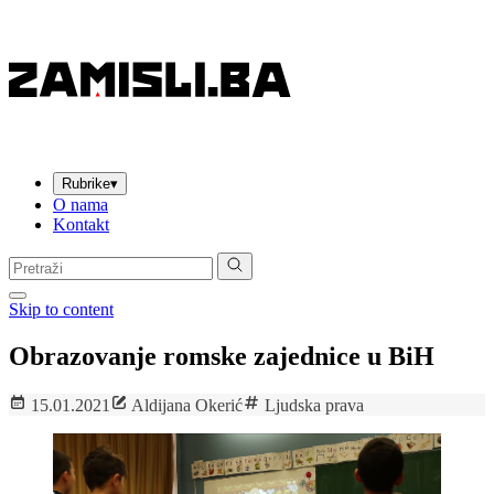
Rubrike
▾
O nama
Kontakt
Pretraga:
Skip to content
Obrazovanje romske zajednice u BiH
15.01.2021
Aldijana Okerić
Ljudska prava