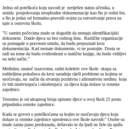
Jedna od poteškoća koju navodi je neriješen status učenika, u
smislu posjedovanja neophodne dokumentacije kao što je rodni list,
a što je jedan od formalno-pravnih uvjeta za ostvarivanje prava na
upis u osnovnu školu.
”U samim počecima znalo se dogoditi da nemaju identifikacijski
dokument. Dakle djeca su bez rodnog lista. Različite organizacije
su pomagale u pravnom smislu, da budu prepoznati kroz
dokumentaciju. Kad nemate dokumente, vi ne postojite. Dosta se
radi na tome da budu evidentirani u matične knjige, da budu vidiljivi
na neki način.”
Međutim, unatoč izazovima, radni kolektiv ove škole skupa sa
roditeljima pokušava da kroz saradnju riješi probleme sa kojima se
suočavaju, na način da stvaraju pozitivnu i afirmativnu sredinu koja
će biti motivirajuća i ohrabrujuća za djecu koja dolaze iz romske
zajednice.
Trenutno je od ukupnog broja upisane djece u ovoj školi 25 posto
pripadnika romske zajednice.
Kada se govori o poteškoćama sa kojim se suočavaju djeca koja
dolaze iz romske zajednice uposlenica ove škole navodi:” Osobe su
imale zaista puno predrasuda, dešavalo se da ljudi ne žele da upišu