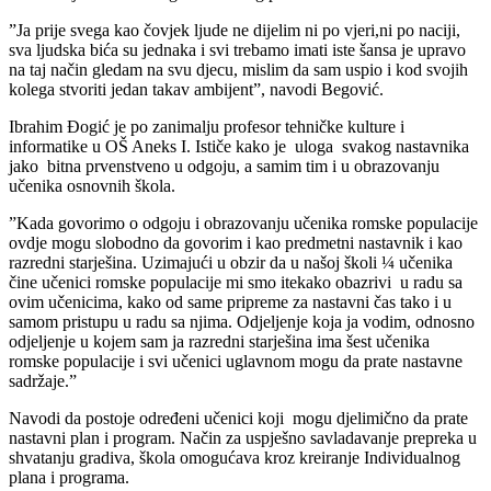
”Ja prije svega kao čovjek ljude ne dijelim ni po vjeri,ni po naciji,
sva ljudska bića su jednaka i svi trebamo imati iste šansa je upravo
na taj način gledam na svu djecu, mislim da sam uspio i kod svojih
kolega stvoriti jedan takav ambijent”, navodi Begović.
Ibrahim Đogić je po zanimalju profesor tehničke kulture i
informatike u OŠ Aneks I. Ističe kako je uloga svakog nastavnika
jako bitna prvenstveno u odgoju, a samim tim i u obrazovanju
učenika osnovnih škola.
”Kada govorimo o odgoju i obrazovanju učenika romske populacije
ovdje mogu slobodno da govorim i kao predmetni nastavnik i kao
razredni starješina. Uzimajući u obzir da u našoj školi ¼ učenika
čine učenici romske populacije mi smo itekako obazrivi u radu sa
ovim učenicima, kako od same pripreme za nastavni čas tako i u
samom pristupu u radu sa njima. Odjeljenje koja ja vodim, odnosno
odjeljenje u kojem sam ja razredni starješina ima šest učenika
romske populacije i svi učenici uglavnom mogu da prate nastavne
sadržaje.”
Navodi da postoje određeni učenici koji mogu djelimično da prate
nastavni plan i program. Način za uspješno savladavanje prepreka u
shvatanju gradiva, škola omogućava kroz kreiranje Individualnog
plana i programa.