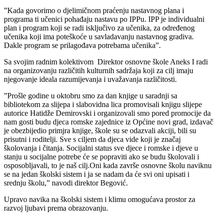
”Kada govorimo o djelimičnom praćenju nastavnog plana i
programa ti učenici pohađaju nastavu po IPPu. IPP je individualni
plan i program koji se radi isključivo za učenika, za određenog
učenika koji ima poteškoće u savladavanju nastavnog gradiva.
Dakle program se prilagođava potrebama učenika”.
Sa svojim radnim kolektivom Direktor osnovne škole Aneks I radi
na organizovanju različitih kulturnih sadržaja koji za cilj imaju
njegovanje ideala razumijevanja i uvažavanja različitosti.
”Prošle godine u oktobru smo za dan knjige u saradnji sa
bibliotekom za slijepa i slabovidna lica promovisali knjigu slijepe
autorice Hatidže Demirovski i organizovali smo pored promocije da
nam gosti budu djeca romske zajednice iz Općine novi grad, izdavač
je obezbijedio primjra knjige, škole su se odazvali akciji, bili su
prisutni i roditelji. Sve s ciljem da djeca vide koji je značaj
školovanja i čitanja. Socijalni status sve djece i romske i djeve u
stanju u socijalne potrebe će se popraviti ako se budu školovali i
osposobljavali, to je naš cilj.Oni kada završe osnovne školu naviknu
se na jedan školski sistem i ja se nadam da će svi oni upisati i
srednju školu,” navodi direktor Begović.
Upravo navika na školski sistem i klimu omogućava prostor za
razvoj ljubavi prema obrazovanju.