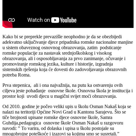
Kako bi se preprekle prevazišle neophodno je da se obezbijedi
adekvatno uključivanje djece pripadnika romske nacionalne manjine
u sistem obaveznog osnovnog obrazovanja, zatim podsticanje
romske populacije za nastavak srednjoškolskog i visokog
obrazovanja, ali i osposobljavanja za prvo zanimanje, očuvanje i
promoviranje romskog jezika, kulture i historije, izgradnja
sistemskih rješenja koja će dovesti do zadovoljavanja obrazovnih
potreba Roma.
Prva stepenica, ali i ona najvažnija, na putu ka ostvarenju ovih
ciljeva jeste pohađanje osnovne škole. Osnovna škola je institucija i
prostor koji uvodi djecu u magični svijet moći obrazovanja.
Od 2010. godine je počeo veliki upis u školu Osman Nakaš koja se
nalazi na teritoriji Općine Novi Grad u Kantonu Sarajevu. Što se
tiče brojnosti upisane romske djece osnovne škole, Samra
Guhdija,pedagogica osnovne škole Osman Nakaš u razgovoru
navodi: ” To varira, od dolaska i upisa u školu postojale su
mnogobrojne poteškoće i izazovi sa kojima smo se susretali.”