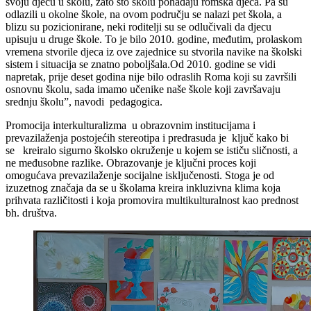
svoju djecu u školu, zato što školu pohađaju romska djeca. Pa su
odlazili u okolne škole, na ovom području se nalazi pet škola, a
blizu su pozicionirane, neki roditelji su se odlučivali da djecu
upisuju u druge škole. To je bilo 2010. godine, međutim, prolaskom
vremena stvorile djeca iz ove zajednice su stvorila navike na školski
sistem i situacija se znatno poboljšala.Od 2010. godine se vidi
napretak, prije deset godina nije bilo odraslih Roma koji su završili
osnovnu školu, sada imamo učenike naše škole koji završavaju
srednju školu”, navodi pedagogica.
Promocija interkulturalizma u obrazovnim institucijama i
prevazilaženja postojećih stereotipa i predrasuda je ključ kako bi
se kreiralo sigurno školsko okruženje u kojem se ističu sličnosti, a
ne međusobne razlike. Obrazovanje je ključni proces koji
omogućava prevazilaženje socijalne isključenosti. Stoga je od
izuzetnog značaja da se u školama kreira inkluzivna klima koja
prihvata različitosti i koja promovira multikulturalnost kao prednost
bh. društva.