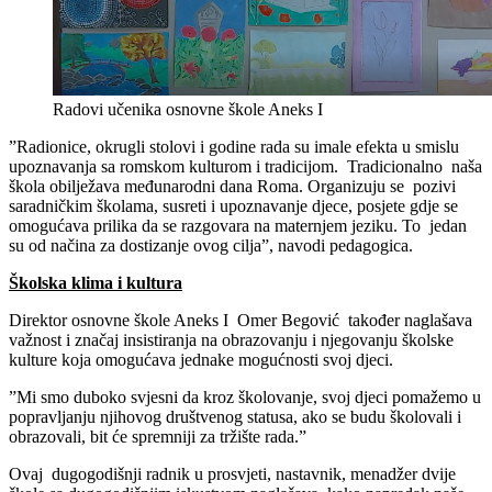
Radovi učenika osnovne škole Aneks I
”Radionice, okrugli stolovi i godine rada su imale efekta u smislu
upoznavanja sa romskom kulturom i tradicijom. Tradicionalno naša
škola obilježava međunarodni dana Roma. Organizuju se pozivi
saradničkim školama, susreti i upoznavanje djece, posjete gdje se
omogućava prilika da se razgovara na maternjem jeziku. To jedan
su od načina za dostizanje ovog cilja”, navodi pedagogica.
Školska klima i kultura
Direktor osnovne škole Aneks I Omer Begović također naglašava
važnost i značaj insistiranja na obrazovanju i njegovanju školske
kulture koja omogućava jednake mogućnosti svoj djeci.
”Mi smo duboko svjesni da kroz školovanje, svoj djeci pomažemo u
popravljanju njihovog društvenog statusa, ako se budu školovali i
obrazovali, bit će spremniji za tržište rada.”
Ovaj dugogodišnji radnik u prosvjeti, nastavnik, menadžer dvije