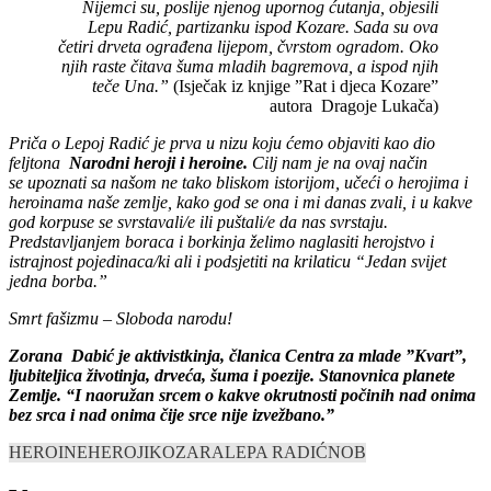
Nijemci su, poslije njenog upornog ćutanja, objesili
Lepu Radić, partizanku ispod Kozare. Sada su ova
četiri drveta ograđena lijepom, čvrstom ogradom. Oko
njih raste čitava šuma mladih bagremova, a ispod njih
teče Una.”
(Isječak iz knjige ”Rat i djeca Kozare”
autora Dragoje Lukača)
Priča o Lepoj Radić je prva u nizu koju ćemo objaviti kao dio
feljtona
Narodni heroji i heroine.
Cilj nam je na ovaj način
se upoznati sa našom ne tako bliskom istorijom, učeći o herojima i
heroinama naše zemlje, kako god se ona i mi danas zvali, i u kakve
god korpuse se svrstavali/e ili puštali/e da nas svrstaju.
Predstavljanjem boraca i borkinja želimo naglasiti herojstvo i
istrajnost pojedinaca/ki ali i podsjetiti na krilaticu “Jedan svijet
jedna borba.”
Smrt fašizmu – Sloboda narodu!
Zorana Dabić je aktivistkinja, članica Centra za mlade ”Kvart”,
ljubiteljica životinja, drveća, šuma i poezije. Stanovnica planete
Zemlje. “I naoružan srcem o kakve okrutnosti počinih nad onima
bez srca i nad onima čije srce nije izvežbano.”
HEROINE
HEROJI
KOZARA
LEPA RADIĆ
NOB