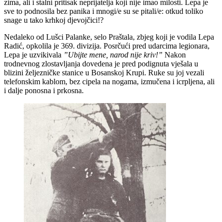
zima, ali i stalni pritisak neprijatelja koji nije imao milosti. Lepa je
sve to podnosila bez panika i mnogi/e su se pitali/e: otkud toliko
snage u tako krhkoj djevojčici!?
Nedaleko od Lušci Palanke, selo Praštala, zbjeg koji je vodila Lepa
Radić, opkolila je 369. divizija. Posrčući pred udarcima legionara,
Lepa je uzvikivala
”Ubijte mene, narod nije kriv!”
Nakon
trodnevnog zlostavljanja dovedena je pred podignuta vješala u
blizini željezničke stanice u Bosanskoj Krupi. Ruke su joj vezali
telefonskim kablom, bez cipela na nogama, izmučena i icrpljena, ali
i dalje ponosna i prkosna.