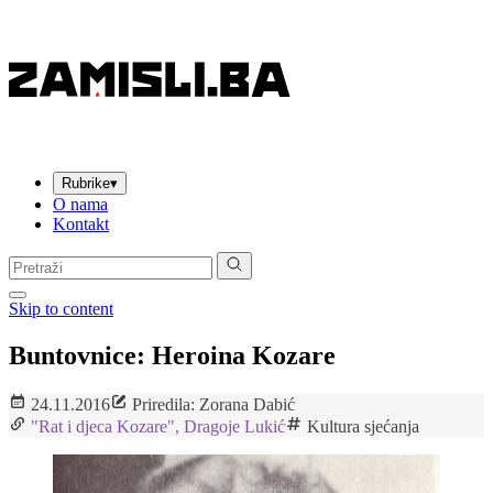
Rubrike
▾
O nama
Kontakt
Pretraga:
Skip to content
Buntovnice: Heroina Kozare
24.11.2016
Priredila: Zorana Dabić
"Rat i djeca Kozare", Dragoje Lukić
Kultura sjećanja