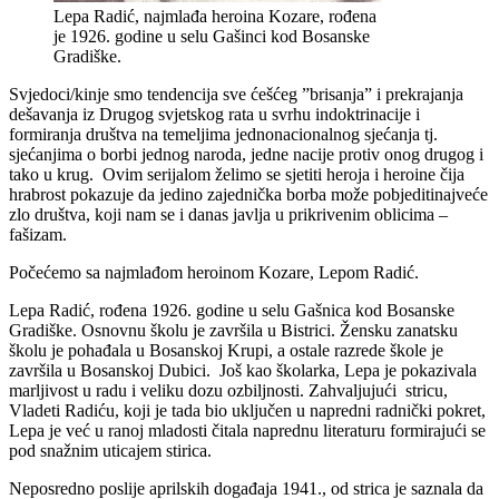
Lepa Radić, najmlađa heroina Kozare, rođena
je 1926. godine u selu Gašinci kod Bosanske
Gradiške.
Svjedoci/kinje smo tendencija sve ćešćeg ”brisanja” i prekrajanja
dešavanja iz Drugog svjetskog rata u svrhu indoktrinacije i
formiranja društva na temeljima jednonacionalnog sjećanja tj.
sjećanjima o borbi jednog naroda, jedne nacije protiv onog drugog i
tako u krug. Ovim serijalom želimo se sjetiti heroja i heroine čija
hrabrost pokazuje da jedino zajednička borba može pobjeditinajveće
zlo društva, koji nam se i danas javlja u prikrivenim oblicima –
fašizam.
Počećemo sa najmlađom heroinom Kozare, Lepom Radić.
Lepa Radić, rođena 1926. godine u selu Gašnica kod Bosanske
Gradiške. Osnovnu školu je završila u Bistrici. Žensku zanatsku
školu je pohađala u Bosanskoj Krupi, a ostale razrede škole je
završila u Bosanskoj Dubici. Još kao školarka, Lepa je pokazivala
marljivost u radu i veliku dozu ozbiljnosti. Zahvaljujući stricu,
Vladeti Radiću, koji je tada bio uključen u napredni radnički pokret,
Lepa je već u ranoj mladosti čitala naprednu literaturu formirajući se
pod snažnim uticajem stirica.
Neposredno poslije aprilskih događaja 1941., od strica je saznala da