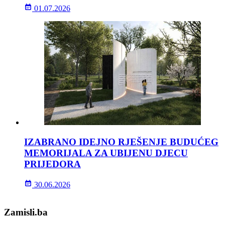
01.07.2026
IZABRANO IDEJNO RJEŠENJE BUDUĆEG
MEMORIJALA ZA UBIJENU DJECU
PRIJEDORA
30.06.2026
Zamisli.ba