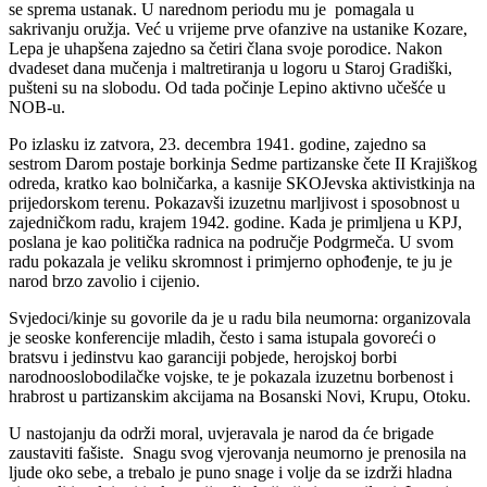
se sprema ustanak. U narednom periodu mu je pomagala u
sakrivanju oružja. Već u vrijeme prve ofanzive na ustanike Kozare,
Lepa je uhapšena zajedno sa četiri člana svoje porodice. Nakon
dvadeset dana mučenja i maltretiranja u logoru u Staroj Gradiški,
pušteni su na slobodu. Od tada počinje Lepino aktivno učešće u
NOB-u.
Po izlasku iz zatvora, 23. decembra 1941. godine, zajedno sa
sestrom Darom postaje borkinja Sedme partizanske čete II Krajiškog
odreda, kratko kao bolničarka, a kasnije SKOJevska aktivistkinja na
prijedorskom terenu. Pokazavši izuzetnu marljivost i sposobnost u
zajedničkom radu, krajem 1942. godine. Kada je primljena u KPJ,
poslana je kao politička radnica na područje Podgrmeča. U svom
radu pokazala je veliku skromnost i primjerno ophođenje, te ju je
narod brzo zavolio i cijenio.
Svjedoci/kinje su govorile da je u radu bila neumorna: organizovala
je seoske konferencije mladih, često i sama istupala govoreći o
bratsvu i jedinstvu kao garanciji pobjede, herojskoj borbi
narodnooslobodilačke vojske, te je pokazala izuzetnu borbenost i
hrabrost u partizanskim akcijama na Bosanski Novi, Krupu, Otoku.
U nastojanju da održi moral, uvjeravala je narod da će brigade
zaustaviti fašiste. Snagu svog vjerovanja neumorno je prenosila na
ljude oko sebe, a trebalo je puno snage i volje da se izdrži hladna