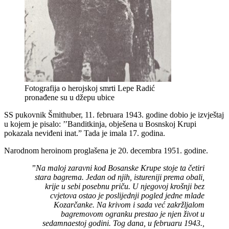
Fotografija o herojskoj smrti Lepe Radić
pronađene su u džepu ubice
SS pukovnik Šmithuber, 11. februara 1943. godine dobio je izvještaj
u kojem je pisalo: ’’Banditkinja, obješena u Bosnskoj Krupi
pokazala neviđeni inat.” Tada je imala 17. godina.
Narodnom heroinom proglašena je 20. decembra 1951. godine.
”Na maloj zaravni kod Bosanske Krupe stoje ta četiri
stara bagrema. Jedan od njih, istureniji prema obali,
krije u sebi posebnu priču. U njegovoj krošnji bez
cvjetova ostao je poslijednji pogled jedne mlade
Kozarčanke. Na krivom i sada već zakržljalom
bagremovom ogranku prestao je njen život u
sedamnaestoj godini. Tog dana, u februaru 1943.,