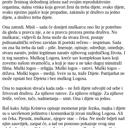
protiv ženinog slobodnog izbora nad svojim reproduktivnim
organima, stalna vriska koja govori ženi da treba dijete, svako dijete,
svako njezino jajašce koje propadne, zakinulo je društvo za jedno
dijete, a društvo treba dijete.
Ona zatrudi. Misli – sada će donijeti muškarcu ono što je potrebno
da gleda u pravcu nje, a ne u pravcu prozora prema društvu. No
muškarac, vidjevši da žena može da stvara život, postaje
psihoanalitički rečeno zavidan ili poetski rečeno – inspirisan. Sada
on zna šta treba da radi – piše. Imenuje, opisuje, određuje, omeđuje,
stvara narativ, jedini legitiman narativ njihovog zajedničkog života. I
iz tog narativa. Muškog Logora, kreće sav kompleksan kaos koji
zovemo našom stvarnošću, a koji je stao u ne tako dugoj minutraži
filma. Muški logos – religija. Muški logos – ratovi. Muški logos –
država. Muški logos – mediji. Svi/e su tu, traže Dijete. Patrijarhat ne
može opstati bez Djeteta i bez muškog Logosa.
Ona to napokon shvaća kada rađa – ne želi dijete odvojiti od sebe i
žrtvovati društvu. Za njihove ratove. Za njihove religije. Za njihove
fetiše, večere, tuče, nadmetanja – smrt. Ona i dijete su jedno.
Baš kako Julija Kristeva opisuje momenat prije Jezika, majka i dijete
su u savršenom jedinstvu i komunikaciji izvan muškog Logosa. Ali
on čeka. Pjesnik, muškarac, njegov otac – čeka. Ne može bdjeti nad
njim zauviijek, zaspat će, a tad on ponosno pokazuje svog sina