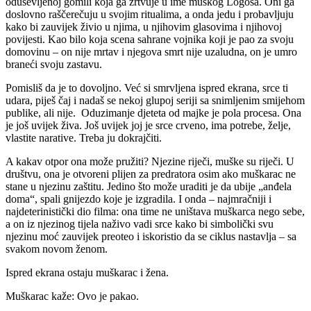
oduševljenoj gomili koja ga žrtvuje u ime muškog Logosa. Oni ga
doslovno raščerečuju u svojim ritualima, a onda jedu i probavljuju
kako bi zauvijek živio u njima, u njihovim glasovima i njihovoj
povijesti. Kao bilo koja scena sahrane vojnika koji je pao za svoju
domovinu – on nije mrtav i njegova smrt nije uzaludna, on je umro
braneći svoju zastavu.
Pomisliš da je to dovoljno. Već si smrvljena ispred ekrana, srce ti
udara, piješ čaj i nadaš se nekoj glupoj seriji sa snimljenim smijehom
publike, ali nije. Oduzimanje djeteta od majke je pola procesa. Ona
je još uvijek živa. Još uvijek joj je srce crveno, ima potrebe, želje,
vlastite narative. Treba ju dokrajčiti.
A kakav otpor ona može pružiti? Njezine riječi, muške su riječi. U
društvu, ona je otvoreni plijen za predratora osim ako muškarac ne
stane u njezinu zaštitu. Jedino što može uraditi je da ubije „anđela
doma“, spali gnijezdo koje je izgradila. I onda – najmračniji i
najdeterinistički dio filma: ona time ne uništava muškarca nego sebe,
a on iz njezinog tijela naživo vadi srce kako bi simbolički svu
njezinu moć zauvijek preoteo i iskoristio da se ciklus nastavlja – sa
svakom novom ženom.
Ispred ekrana ostaju muškarac i žena.
Muškarac kaže: Ovo je pakao.