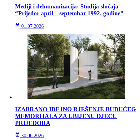
Mediji i dehumanizacija: Studija slučaja
“Prijedor april – septembar 1992. godine”
01.07.2026
IZABRANO IDEJNO RJEŠENJE BUDUĆEG
MEMORIJALA ZA UBIJENU DJECU
PRIJEDORA
30.06.2026