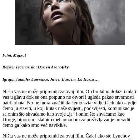
Film: Majka!
Režiser i scenarista: Darren Aronofsky
Igraju: Jannifer Lawrence, Javier Bardem, Ed Hariss…
Ništa vas ne može pripremiti za ovaj film. On brutalno dolazi i mlati
vas u glavu dok se ona potpuno ne otvori i ugleda pakao stvarnosti
patrijarhata. No ne mora značiti da ćemo svi/e vidjeti jednako – gdje
ćemo ju staviti, u koji kutak naše svijesti, podsvijesti, komunikacije
sa onim što shvaćamo kao svoje „ja“ i onim što shvaćamo kao
Druge, otporom i stalnim mehanizmom za preživljavanje preradit
ćemo ga kako smo već navikli/e.
Ništa vas ne može pripremiti za ovaj film. Čak i ako ste Lynchov