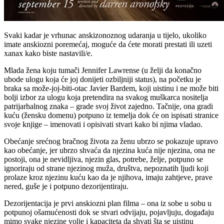
Svaki kadar je vrhunac anskizonoznog udaranja u tijelo, ukoliko
imate anskiozni poremećaj, moguće da ćete morati prestati ili uzeti
xanax kako biste nastavili/e.
Mlada žena koju tumači Jennifer Lawrense (u želji da konačno
ubode ulogu koja će joj donijeti ozbiljniji status), na početku je
braka sa može-joj-biti-otac Javier Bardem, koji uistinu i ne može biti
bolji izbor za ulogu koja pretendira na svakog muškarca nositelja
patrijarhalnog znaka – grade svoj život zajedno. Tačnije, ona gradi
kuću (žensku domenu) potpuno iz temelja dok će on ispisati stranice
svoje knjige – imenovati i opisivati stvari kako bi njima vladao.
Obećanje srećnog bračnog života za ženu ubrzo se pokazuje upravo
kao obećanje, jer ubrzo shvaća da njezina kuća nije njezina, ona ne
postoji, ona je nevidljiva, njezin glas, potrebe, želje, potpuno se
ignoriraju od strane njezinog muža, društva, nepoznatih ljudi koji
prolaze kroz njezinu kuću kao da je njihova, imaju zahtjeve, prave
nered, guše je i potpuno dezorijentiraju.
Dezorijentacija je prvi anskiozni plan filma – ona iz sobe u sobu u
potpunoj ošamućenosti dok se stvari odvijaju, pojavljuju, događaju
mimo svake njezine volje i kapaciteta da shvati šta se uistinu