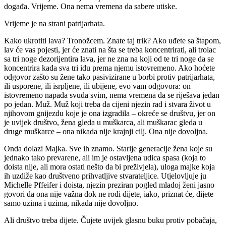
događa. Vrijeme. Ona nema vremena da sabere utiske.
Vrijeme je na strani patrijarhata.
Kako ukrotiti lava? Tronožcem. Znate taj trik? Ako uđete sa štapom,
lav će vas pojesti, jer će znati na šta se treba koncentrirati, ali trolac
sa tri noge dezorijentira lava, jer ne zna na koji od te tri noge da se
koncentrira kada sva tri idu prema njemu istovremeno. Ako hoćete
odgovor zašto su žene tako pasivizirane u borbi protiv patrijarhata,
ili usporene, ili isrpljene, ili ubijene, evo vam odgovora: on
istovremeno napada svuda svim, nema vremena da se riješava jedan
po jedan. Muž. Muž koji treba da cijeni njezin rad i stvara život u
njihovom gnijezdu koje je ona izgradila – okreće se društvu, jer on
je uvijek društvo, žena gleda u muškarca, ali muškarac gleda u
druge muškarce – ona nikada nije krajnji cilj. Ona nije dovoljna.
Onda dolazi Majka. Sve ih znamo. Starije generacije žena koje su
jednako tako prevarene, ali im je ostavljena udica spasa (koja to
doista nije, ali mora ostati nešto da bi preživjela), uloga majke koja
ih uzdiže kao društveno prihvatljive stvarateljice. Utjelovljuje ju
Michelle Pffeifer i doista, njezin preziran pogled mladoj ženi jasno
govori da ona nije važna dok ne rodi dijete, iako, priznat će, dijete
samo uzima i uzima, nikada nije dovoljno.
Ali društvo treba dijete. Čujete uvijek glasnu buku protiv pobačaja,