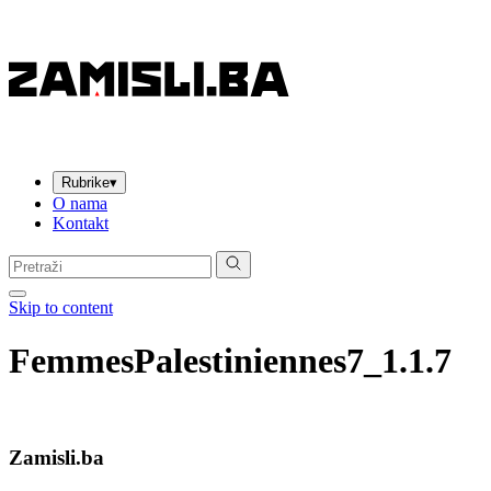
Rubrike
▾
O nama
Kontakt
Pretraga:
Skip to content
FemmesPalestiniennes7_1.1.7
Zamisli.ba